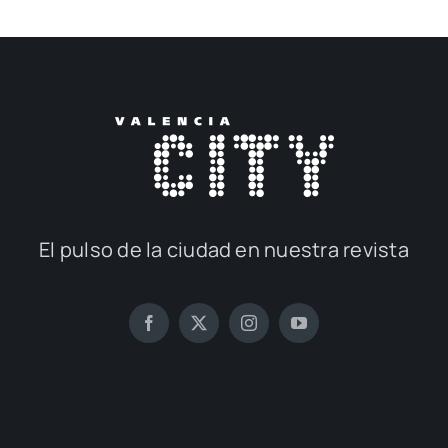
El pul­so de la ciu­dad en nues­tra revis­ta