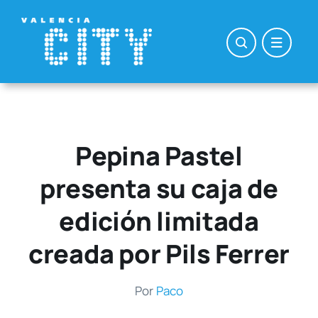
Saltar
al
contenido
Pepina Pastel
presenta su caja de
edición limitada
creada por Pils Ferrer
Por
Paco