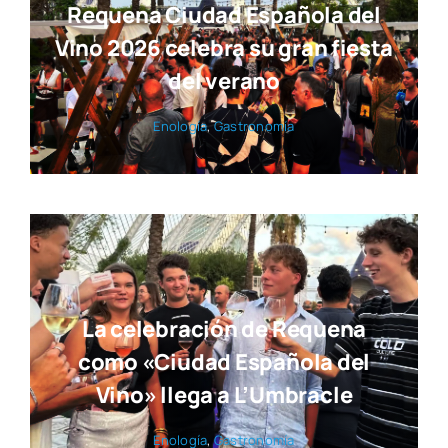
Requena Ciudad Española del
Vino 2026 celebra su gran fiesta
del verano
Eno­lo­gía
,
Gas­tro­no­mía
La celebración de Requena
como «Ciudad Española del
Vino» llega a L’Umbracle
Eno­lo­gía
,
Gas­tro­no­mía