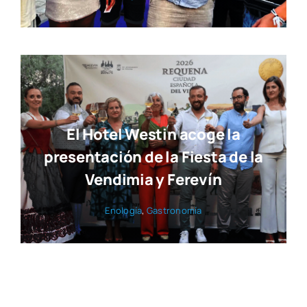
El Hotel Westin acoge la
presentación de la Fiesta de la
Vendimia y Ferevín
Eno­lo­gía
,
Gas­tro­no­mía