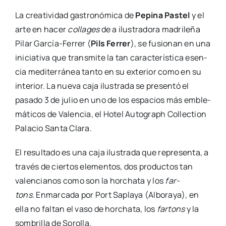
La crea­ti­vi­dad gas­tro­nó­mi­ca de
Pepi­na Pas­tel
y el
arte en hacer
colla­ges
de a ilus­tra­do­ra madri­le­ña
Pilar Gar­­cía-Ferrer (
Pils Ferrer
), se fusio­nan en una
ini­cia­ti­va que trans­mi­te la tan carac­te­rís­ti­ca esen­
cia medi­te­rrá­nea tan­to en su exte­rior como en su
inte­rior. La nue­va caja ilus­tra­da se pre­sen­tó el
pasa­do 3 de julio en uno de los espa­cios más emble­
má­ti­cos de Valen­cia, el Hotel Auto­graph Collec­tion
Pala­cio San­ta Cla­ra.
El resul­ta­do es una caja ilus­tra­da que repre­sen­ta, a
tra­vés de cier­tos ele­men­tos, dos pro­duc­tos tan
valen­cia­nos como son la hor­cha­ta y los
far­
tons
. Enmar­ca­da por Port Sapla­ya (Albo­ra­ya), en
ella no fal­tan el vaso de hor­cha­ta, los
far­tons
y la
som­bri­lla de Soro­lla.