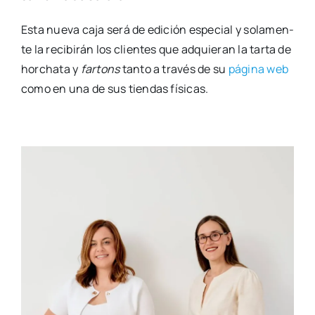
Esta nue­va caja será de edi­ción espe­cial y sola­men­
te la reci­bi­rán los clien­tes que adquie­ran la tar­ta de
hor­cha­ta y
far­tons
tan­to a tra­vés de su
pági­na web
como en una de sus tien­das físi­cas.