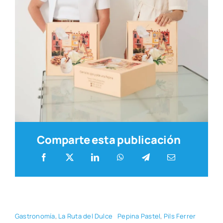
Comparte esta publicación
Gas­tro­no­mía
,
La Ruta del Dul­ce
Pepi­na Pas­tel
,
Pils Ferrer