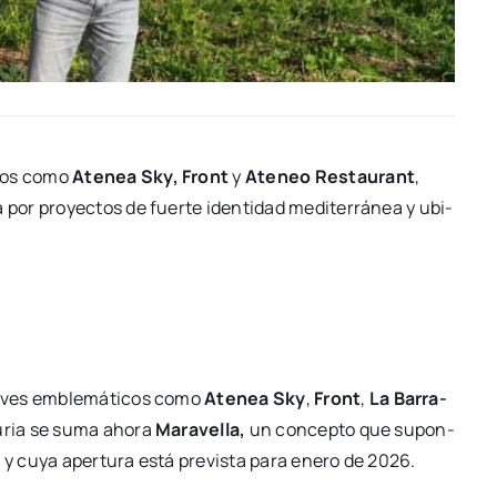
­cios como
Ate­nea Sky, Front
y
Ate­neo Res­tau­rant
,
 por pro­yec­tos de fuer­te iden­ti­dad medi­te­rrá­nea y ubi­
la­ves emble­má­ti­cos como
Ate­nea Sky
,
Front
,
La Barra­
uria se suma aho­ra
Mara­ve­lla,
un con­cep­to que supon­
o y cuya aper­tu­ra está pre­vis­ta para enero de 2026.