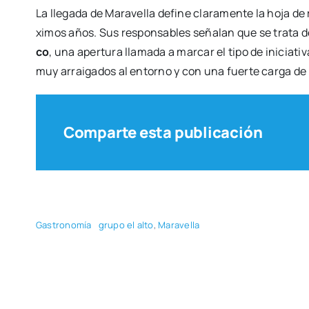
La lle­ga­da de Mara­ve­lla defi­ne cla­ra­men­te la hoja de
xi­mos años. Sus res­pon­sa­bles seña­lan que se tra­ta 
co
, una aper­tu­ra lla­ma­da a mar­car el tipo de ini­cia­ti
muy arrai­ga­dos al entorno y con una fuer­te car­ga de 
Comparte esta publicación
Gas­tro­no­mía
gru­po el alto
,
Mara­ve­lla