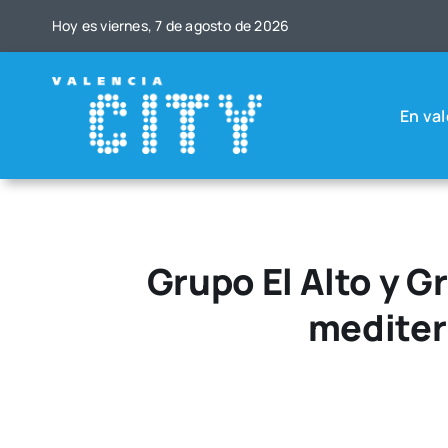
Saltar
Hoy es vier­nes, 7 de agos­to de 2026
al
contenido
En val
Grupo El Alto y G
mediter