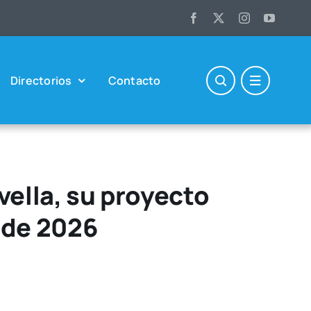
Direc­to­rios
Con­tac­to
vella, su proyecto
 de 2026