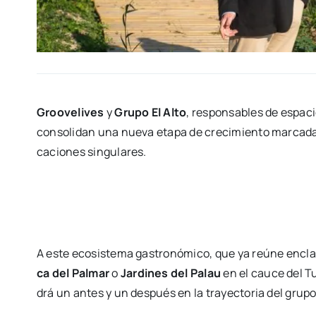
Groo­ve­li­ves
y
Gru­po El Alto
, res­pon­sa­bles de espa
con­so­li­dan una nue­va eta­pa de cre­ci­mien­to mar­ca­da
ca­cio­nes sin­gu­la­res.
A este eco­sis­te­ma gas­tro­nó­mi­co, que ya reúne enc
ca del Pal­mar
o
Jar­di­nes del Palau
en el cau­ce del T
drá un antes y un des­pués en la tra­yec­to­ria del gru­p