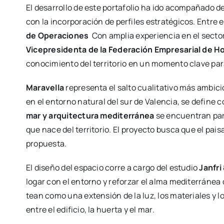
El desa­rro­llo de este por­ta­fo­lio ha ido acom­pa­ña­do d
con la incor­po­ra­ción de per­fi­les estra­té­gi­cos. Entre e
de Ope­ra­cio­nes
Con amplia expe­rien­cia en el sec­tor,
Vice­pre­si­den­ta de la Fede­ra­ción Empre­sa­rial de Hos
cono­ci­mien­to del terri­to­rio en un momen­to cla­ve para
Mara­ve­lla
repre­sen­ta el sal­to cua­li­ta­ti­vo más ambi­ci
en el entorno natu­ral del sur de Valen­cia, se defi­ne
mar y arqui­tec­tu­ra medi­te­rrá­nea
se encuen­tran para 
que nace del terri­to­rio. El pro­yec­to bus­ca que el pai­
pro­pues­ta.
El dise­ño del espa­cio corre a car­go del estu­dio
Jan­fri
lo­gar con el entorno y refor­zar el alma medi­te­rrá­nea de
tean como una exten­sión de la luz, los mate­ria­les y lo
entre el edi­fi­cio, la huer­ta y el mar.