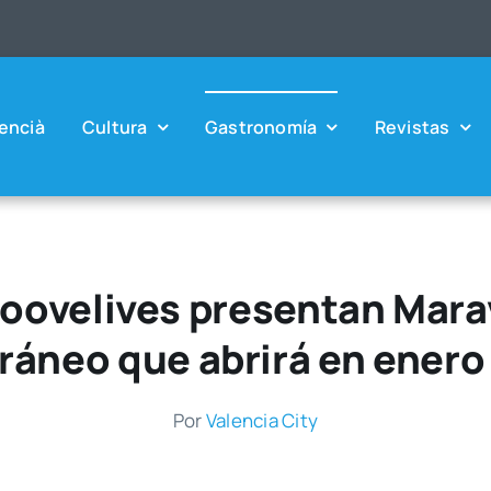
en­cià
Cul­tu­ra
Gas­tro­no­mía
Revis­tas
roovelives presentan Mara
ráneo que abrirá en enero
Por
Valen­cia City