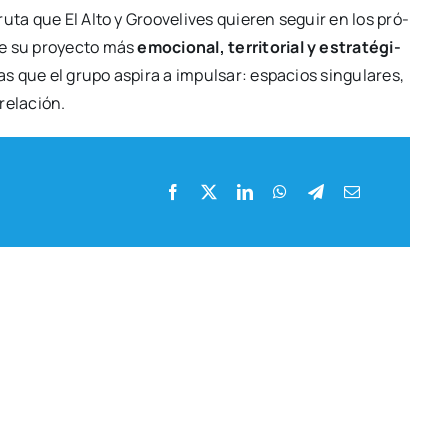
 ruta que El Alto y Groo­ve­li­ves quie­ren seguir en los pró­
de su pro­yec­to más
emo­cio­nal, terri­to­rial y estra­té­gi­
­vas que el gru­po aspi­ra a impul­sar: espa­cios sin­gu­la­res,
rela­ción.