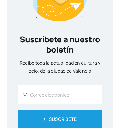
Suscríbete a nuestro
boletín
Reci­be toda la actua­li­dad en cul­tu­ra y
ocio, de la ciu­dad de Valen­cia
SUSCRÍBETE