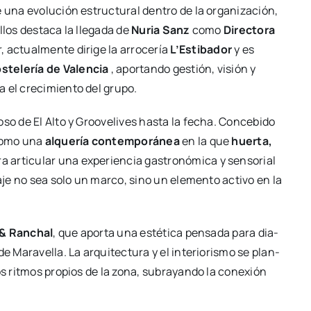
e una evo­lu­ción estruc­tu­ral den­tro de la orga­ni­za­ción,
llos des­ta­ca la lle­ga­da de
Nuria Sanz
como
Direc­to­ra
 actual­men­te diri­ge la arro­ce­ría
L’Es­ti­ba­dor
y es
­te­le­ría de Valen­cia
, apor­tan­do ges­tión, visión y
 el cre­ci­mien­to del gru­po.
o­so de El Alto y Groo­ve­li­ves has­ta la fecha. Con­ce­bi­do
 como una
alque­ría con­tem­po­rá­nea
en la que
huer­ta,
arti­cu­lar una expe­rien­cia gas­tro­nó­mi­ca y sen­so­rial
sa­je no sea solo un mar­co, sino un ele­men­to acti­vo en la
 & Ran­chal
, que apor­ta una esté­ti­ca pen­sa­da para dia­
 Mara­ve­lla. La arqui­tec­tu­ra y el inte­rio­ris­mo se plan­
s rit­mos pro­pios de la zona, sub­ra­yan­do la cone­xión