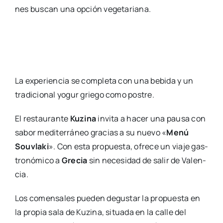
nes bus­can una opción vege­ta­ria­na.
La expe­rien­cia se com­ple­ta con una bebi­da y un
tra­di­cio­nal yogur grie­go como pos­tre.
El res­tau­ran­te
Kuzi­na
invi­ta a hacer una pau­sa con
sabor medi­te­rrá­neo gra­cias a su nue­vo «
Menú
Sou­vla­ki
». Con esta pro­pues­ta, ofre­ce un via­je gas­
tro­nó­mi­co a
Gre­cia
sin nece­si­dad de salir de Valen­
cia.
Los comen­sa­les pue­den degus­tar la pro­pues­ta en
la pro­pia sala de Kuzi­na, situa­da en la calle del