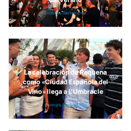
Eno­lo­gía
,
Gas­tro­no­mía
La celebración de Requena
como «Ciudad Española del
Vino» llega a L’Umbracle
Eno­lo­gía
,
Gas­tro­no­mía