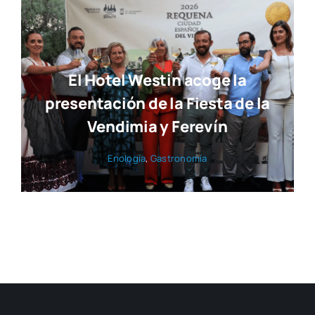
El Hotel Westin acoge la
presentación de la Fiesta de la
Vendimia y Ferevín
Eno­lo­gía
,
Gas­tro­no­mía