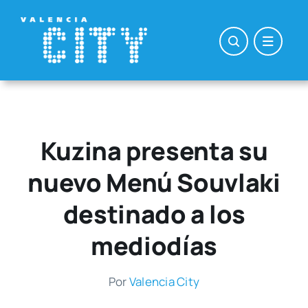
Saltar
al
contenido
Kuzina presenta su
nuevo Menú Souvlaki
destinado a los
mediodías
Por
Valen­cia City