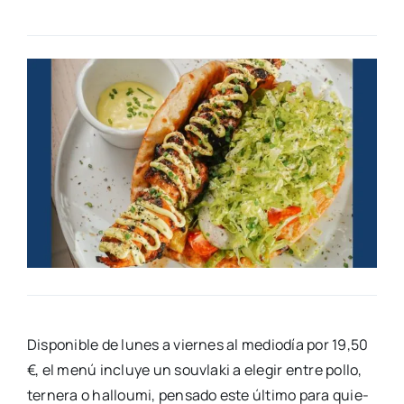
Dis­po­ni­ble de lunes a vier­nes al medio­día por 19,50
€, el menú inclu­ye un sou­vla­ki a ele­gir entre pollo,
ter­ne­ra o hallou­mi, pen­sa­do este últi­mo para quie­