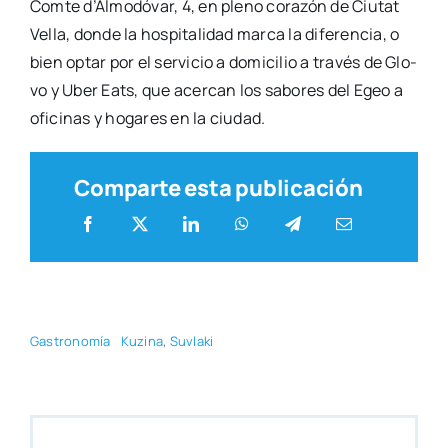
Com­te d’Al­mo­dó­var, 4, en pleno cora­zón de Ciu­tat
Vella, don­de la hos­pi­ta­li­dad mar­ca la dife­ren­cia, o
bien optar por el ser­vi­cio a domi­ci­lio a tra­vés de Glo­
vo y Uber Eats, que acer­can los sabo­res del Egeo a
ofi­ci­nas y hoga­res en la ciu­dad.
Comparte esta publicación
Gas­tro­no­mía
Kuzi­na
,
Suvla­ki