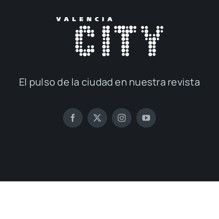
El pul­so de la ciu­dad en nues­tra revis­ta
© 2017 — 2026
Publi­ca­cio­nes M&D
con la cola­bo­ra­ción de
Elca Con­te­ni­dos
| Todos los dere­chos reser­va­dos | Powe­
red by
inge­nia.