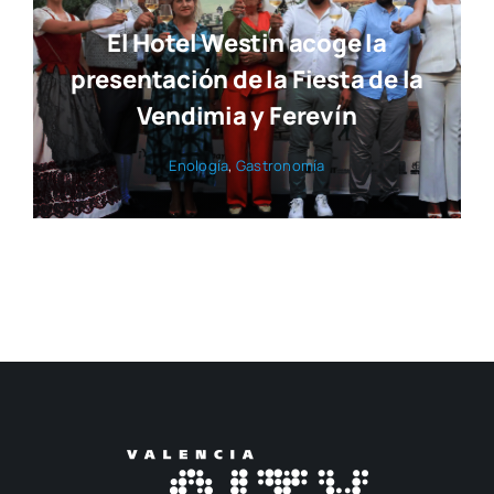
El Hotel Westin acoge la
presentación de la Fiesta de la
Vendimia y Ferevín
Eno­lo­gía
,
Gas­tro­no­mía