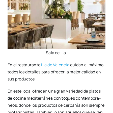
Sala de Lía.
En el res­tau­ran­te
Lía de Valen­cia
cui­dan al máxi­mo
todos los deta­lles para ofre­cer la mejor cali­dad en
sus pro­duc­tos.
En este local ofre­cen una gran varie­dad de pla­tos
de coci­na medi­te­rrá­nea con toques con­tem­po­rá­
neos, don­de los pro­duc­tos de cer­ca­nía son siem­pre
pro­ta­go­nis­tas. Tam­bién lo son aque­llos que se van