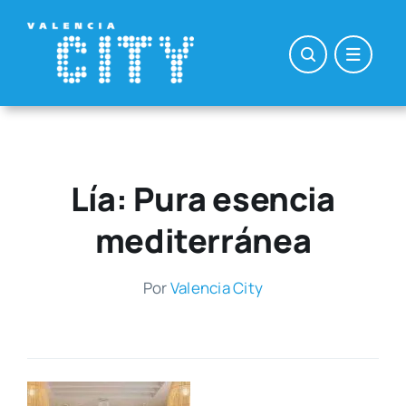
Saltar
al
contenido
Lía: Pura esencia
mediterránea
Por
Valen­cia City