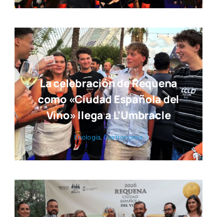
La celebración de Requena
como «Ciudad Española del
Vino» llega a L’Umbracle
Eno­lo­gía
,
Gas­tro­no­mía