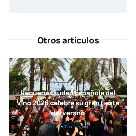
Otros artículos
Requena Ciudad Española del
Vino 2026 celebra su gran fiesta
del verano
Eno­lo­gía
,
Gas­tro­no­mía