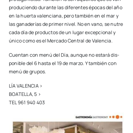
pro­du­cien­do duran­te las dife­ren­tes épo­cas del año
en la huer­ta valen­cia­na, pero tam­bién en el mar y
las gana­de­rías de pri­mer nivel. No en vano, se nutre
cada día de pro­duc­tos de un lugar excep­cio­nal y
úni­co como es el Mer­ca­do Cen­tral de Valen­cia.
Cuen­tan con menú del Día, aun­que no esta­rá dis­
po­ni­ble del 6 has­ta el 19 de mar­zo. Y tam­bién con
menú de gru­pos.
LÍA VALENCIA >
BOATELLA, 5 >
TEL 961 940 403