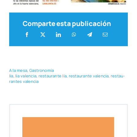
Comparte esta publicación
A la mesa
,
Gas­tro­no­mía
lía
,
lía valen­cia
,
res­tau­ran­te lía
,
res­tau­ran­te valen­cia
,
res­tau­
ran­tes valen­cia