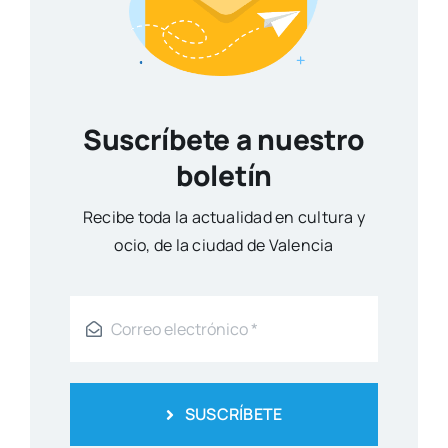
Suscríbete a nuestro
boletín
Reci­be toda la actua­li­dad en cul­tu­ra y
ocio, de la ciu­dad de Valen­cia
SUSCRÍBETE