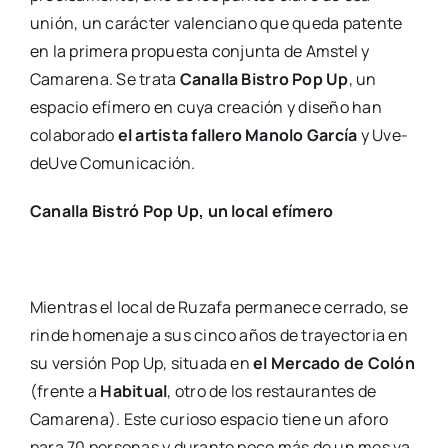
unión, un carác­ter valen­ciano que que­da paten­te
en la pri­me­ra pro­pues­ta con­jun­ta de Ams­tel y
Cama­re­na. Se tra­ta
Cana­lla Bis­tro Pop Up
, un
espa­cio efí­me­ro en cuya crea­ción y dise­ño han
cola­bo­ra­do
el artis­ta falle­ro Mano­lo Gar­cía
y Uve­
deU­ve Comu­ni­ca­ción.
Cana­lla Bis­tró Pop Up, un local efí­me­ro
Mien­tras el local de Ruza­fa per­ma­ne­ce cerra­do, se
rin­de home­na­je a sus cin­co años de tra­yec­to­ria en
su ver­sión Pop Up, situa­da en
el Mer­ca­do de Colón
(fren­te a
Habi­tual
, otro de los res­tau­ran­tes de
Cama­re­na). Este curio­so espa­cio tie­ne un afo­ro
para 70 per­so­nas y duran­te poco más de un mes va