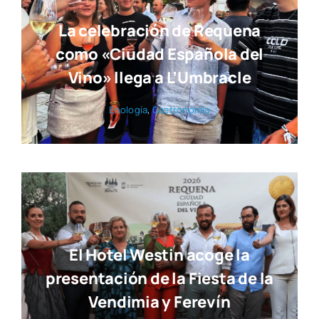
Requena Ciudad Española del
Vino 2026 celebra su gran fiesta
del verano
Eno­lo­gía
,
Gas­tro­no­mía
La celebración de Requena
como «Ciudad Española del
Vino» llega a L’Umbracle