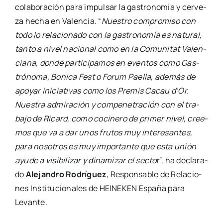
cola­bo­ra­ción para impul­sar la gas­tro­no­mía y cer­ve­
za hecha en Valen­cia. “
Nues­tro com­pro­mi­so con
todo lo rela­cio­na­do con la gas­tro­no­mía es natu­ral,
tan­to a nivel nacio­nal como en la Comu­ni­tat Valen­
cia­na, don­de par­ti­ci­pa­mos en even­tos como Gas­
tró­no­ma, Boni­ca Fest o Forum Pae­lla, ade­más de
apo­yar ini­cia­ti­vas como los Pre­mis Cacau d’Or.
Nues­tra admi­ra­ción y com­pe­ne­tra­ción con el tra­
ba­jo de Ricard, como coci­ne­ro de pri­mer nivel, cree­
mos que va a dar unos fru­tos muy intere­san­tes,
para noso­tros es muy impor­tan­te que esta unión
ayu­de a visi­bi­li­zar y dina­mi­zar el sec­to
r”, ha decla­ra­
do
Ale­jan­dro Rodrí­guez
, Res­pon­sa­ble de Rela­cio­
nes Ins­ti­tu­cio­na­les de HEINEKEN Espa­ña para
Levan­te.