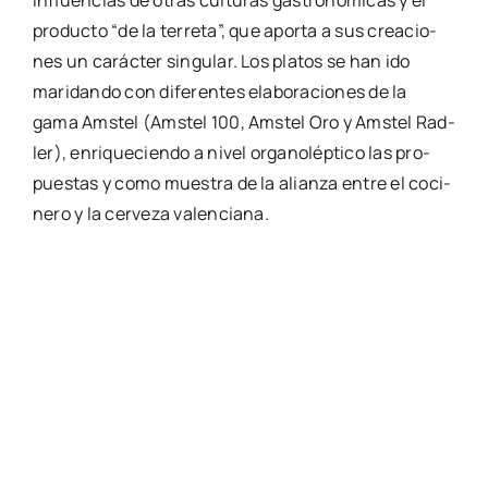
influen­cias de otras cul­tu­ras gas­tro­nó­mi­cas y el
pro­duc­to “de la terre­ta”, que apor­ta a sus crea­cio­
nes un carác­ter sin­gu­lar. Los pla­tos se han ido
mari­dan­do con dife­ren­tes ela­bo­ra­cio­nes de la
gama Ams­tel (Ams­tel 100, Ams­tel Oro y Ams­tel Rad­
ler), enri­que­cien­do a nivel orga­no­lép­ti­co las pro­
pues­tas y como mues­tra de la alian­za entre el coci­
ne­ro y la cer­ve­za valen­cia­na.