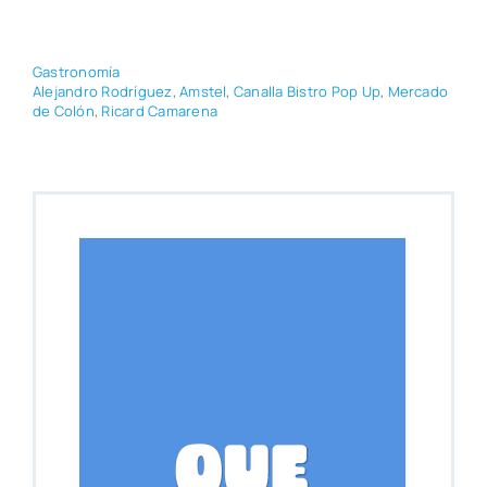
Gas­tro­no­mía
Ale­jan­dro Rodrí­guez
,
Ams­tel
,
Cana­lla Bis­tro Pop Up
,
Mer­ca­do
de Colón
,
Ricard Cama­re­na