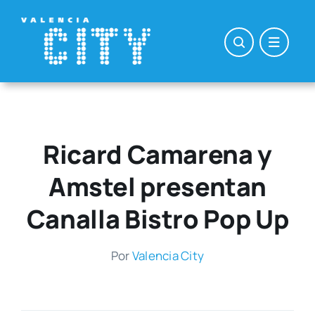
Saltar
al
contenido
Ricard Camarena y
Amstel presentan
Canalla Bistro Pop Up
Por
Valen­cia City