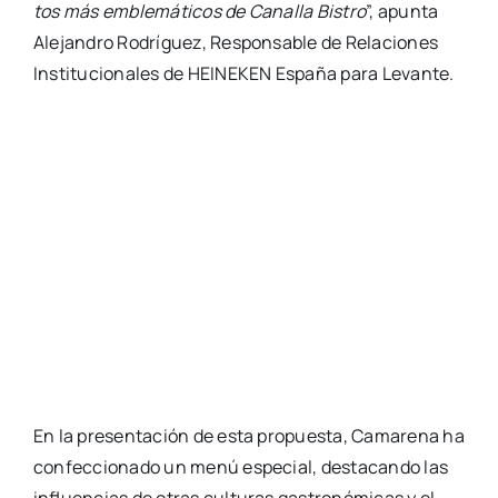
tos más emble­má­ti­cos de Cana­lla Bis­tro
”, apun­ta
Ale­jan­dro Rodrí­guez, Res­pon­sa­ble de Rela­cio­nes
Ins­ti­tu­cio­na­les de HEINEKEN Espa­ña para Levan­te.
En la pre­sen­ta­ción de esta pro­pues­ta, Cama­re­na ha
con­fec­cio­na­do un menú espe­cial, des­ta­can­do las