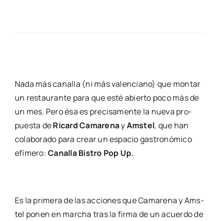
Nada más cana­lla (ni más valen­ciano) que mon­tar
un res­tau­ran­te para que esté abier­to poco más de
un mes. Pero ésa es pre­ci­sa­men­te la nue­va pro­
pues­ta de
Ricard Cama­re­na
y
Ams­tel
, que han
cola­bo­ra­do para crear un espa­cio gas­tro­nó­mi­co
efí­me­ro:
Cana­lla Bis­tro Pop Up.
Es la pri­me­ra de las accio­nes que Cama­re­na y Ams­
tel ponen en mar­cha tras la fir­ma de un acuer­do de