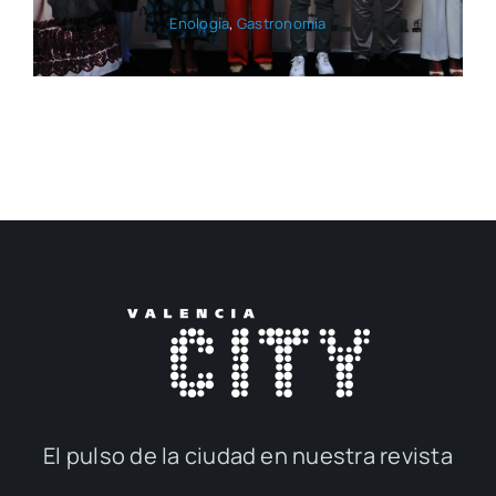
Eno­lo­gía
,
Gas­tro­no­mía
El Hotel Westin acoge la
presentación de la Fiesta de la
Vendimia y Ferevín
Eno­lo­gía
,
Gas­tro­no­mía