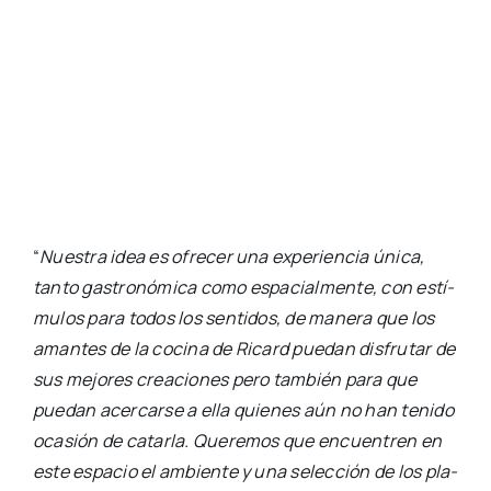
“
Nues­tra idea es ofre­cer una expe­rien­cia úni­ca,
tan­to gas­tro­nó­mi­ca como espa­cial­men­te, con estí­
mu­los para todos los sen­ti­dos, de mane­ra que los
aman­tes de la coci­na de Ricard pue­dan dis­fru­tar de
sus mejo­res crea­cio­nes pero tam­bién para que
pue­dan acer­car­se a ella quie­nes aún no han teni­do
oca­sión de catar­la. Que­re­mos que encuen­tren en
este espa­cio el ambien­te y una selec­ción de los pla­