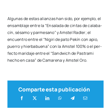
Algu­nas de estas alian­zas han sido, por ejem­plo, el
ensam­bla­je entre la “Ensa­la­da de cin­tas de cala­ba­
cín, sésa­mo y par­me­sano” y Ams­tel Rad­ler; el
encuen­tro entre el “Nigi­ri de pato Pekín con apio,
pue­rro y hier­ba­bue­na” con la Ams­tel 100% o el per­
fec­to mari­da­je entre el “Sand­wich de Pas­tra­mi
hecho en casa” de Cama­re­na y Ams­tel Oro.
Comparte esta publicación