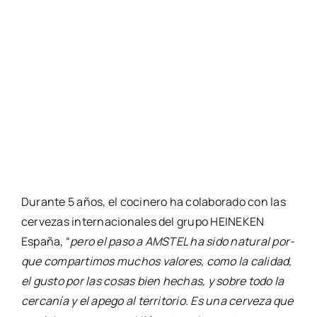
Duran­te 5 años, el coci­ne­ro ha cola­bo­ra­do con las
cer­ve­zas inter­na­cio­na­les del gru­po HEINEKEN
Espa­ña, “
pero el paso a AMSTEL ha sido natu­ral por­
que com­par­ti­mos muchos valo­res, como la cali­dad,
el gus­to por las cosas bien hechas, y sobre todo la
cer­ca­nía y el ape­go al terri­to­rio. Es una cer­ve­za que