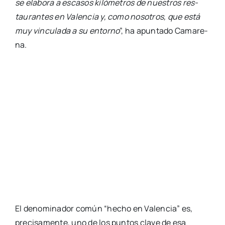
se ela­bo­ra a esca­sos kiló­me­tros de nues­tros res­
tau­ran­tes en Valen­cia y, como noso­tros, que está
muy vin­cu­la­da a su entorno
”, ha apun­ta­do Cama­re­
na.
El deno­mi­na­dor común “hecho en Valen­cia” es,
pre­ci­sa­men­te, uno de los pun­tos cla­ve de esa