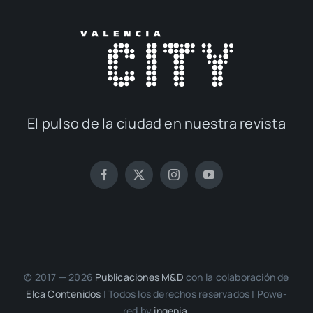
El pul­so de la ciu­dad en nues­tra revis­ta
© 2017 — 2026
Publi­ca­cio­nes M&D
con la cola­bo­ra­ción de
Elca Con­te­ni­dos
| Todos los dere­chos reser­va­dos | Powe­
red by
inge­nia.