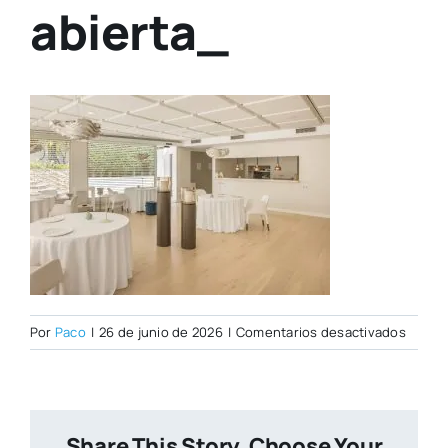
abierta_
en
Por
Paco
|
26 de junio de 2026
|
Comentarios desactivados
La
refor
sala
de
Share This Story, Choose Your
Beat