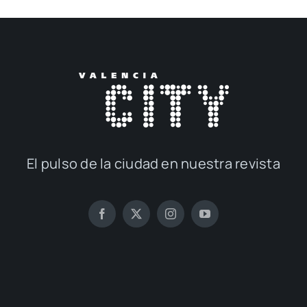
El pul­so de la ciu­dad en nues­tra revis­ta