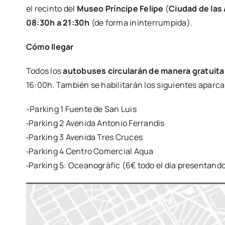
el recin­to del
Museo Prín­ci­pe Feli­pe
(
Ciu­dad de las 
08:30h a 21:30h
(de for­ma inin­te­rrum­pi­da).
Cómo lle­gar
Todos los
auto­bu­ses cir­cu­la­rán de mane­ra gra­tui­t
16:00h. Tam­bién se habi­li­ta­rán los siguien­tes apar­ca
-Par­king 1 Fuen­te de San Luis
‑Par­king 2 Ave­ni­da Anto­nio Ferran­dis
‑Par­king 3 Ave­ni­da Tres Cru­ces
‑Par­king 4 Cen­tro Comer­cial Aqua
‑Par­king 5: Ocea­no­grà­fic (6€ todo el día pre­sen­tan­do