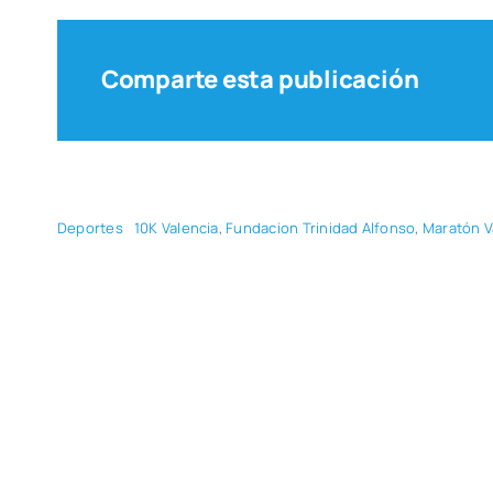
Comparte esta publicación
Depor­tes
10K Valen­cia
,
Fun­da­cion Tri­ni­dad Alfon­so
,
Mara­tón V