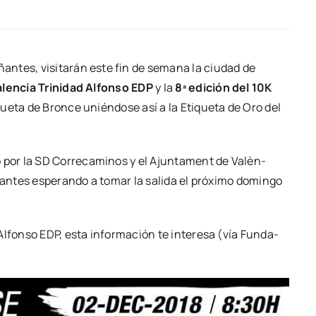
an­tes, visi­ta­rán este fin de sema­na la ciu­dad de
len­cia Tri­ni­dad Alfon­so EDP
y la
8ª edi­ción del 10K
ue­ta de Bron­ce unién­do­se así a la Eti­que­ta de Oro del
do por la SD Corre­ca­mi­nos y el Ajun­ta­ment de Valèn­
pan­tes espe­ran­do a tomar la sali­da el pró­xi­mo domin­go
Alfon­so EDP, esta infor­ma­ción te intere­sa (vía Fun­da­