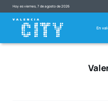
Saltar
Hoy es vier­nes, 7 de agos­to de 2026
al
contenido
En val
Vale