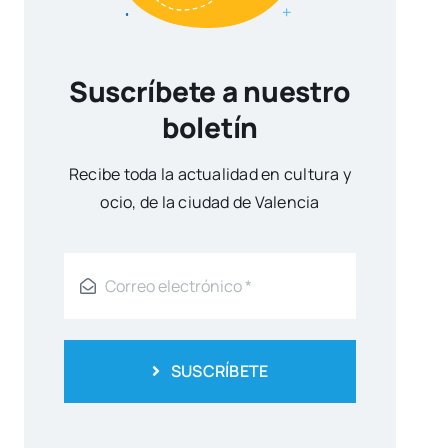
Suscríbete a nuestro
boletín
Reci­be toda la actua­li­dad en cul­tu­ra y
ocio, de la ciu­dad de Valen­cia
SUSCRÍBETE