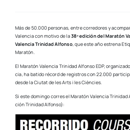
Más de 50.000 per­so­nas, entre corre­do­res y acom­pa­ñ
Valen­cia con moti­vo de la
38ª edi­ción del Mara­tón Va
Valen­cia Tri­ni­dad Alfon­so
, que este año estre­na Eti­q
Mara­tón.
El
Mara­tón Valen­cia Tri­ni­dad Alfon­so EDP
, orga­ni­za­
cia,
ha bati­do récord de regis­tros con 22.000 par­ti­ci­
des­de la Ciu­tat de les Arts i les Cièn­cies.
Si este domin­go corres el
Mara­tón Valen­cia Tri­ni­dad 
ción Tri­ni­dad Alfon­so):