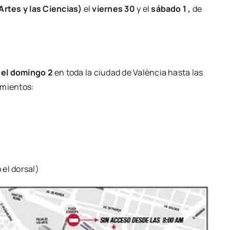
Artes y las Cien­cias)
el
vier­nes 30
y el
sába­do 1 ,
de
a el domin­go 2
en toda la ciu­dad de Valèn­cia has­ta las
­mien­tos:
 el dor­sal)