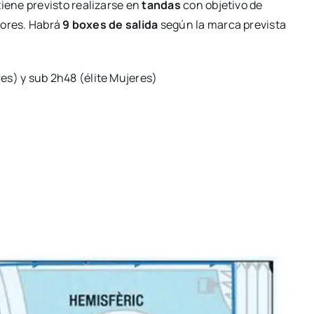
­ne pre­vis­to rea­li­zar­se en
tan­das
con obje­ti­vo de
do­res. Habrá
9 boxes de sali­da
según la mar­ca pre­vis­ta
res) y sub 2h48 (éli­te Muje­res)