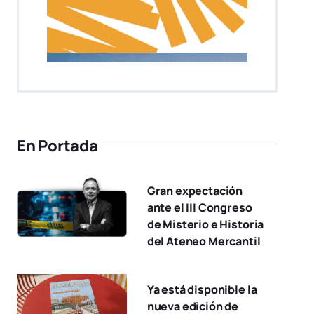
En Portada
Gran expectación
ante el III Congreso
de Misterio e Historia
del Ateneo Mercantil
Ya está disponible la
nueva edición de