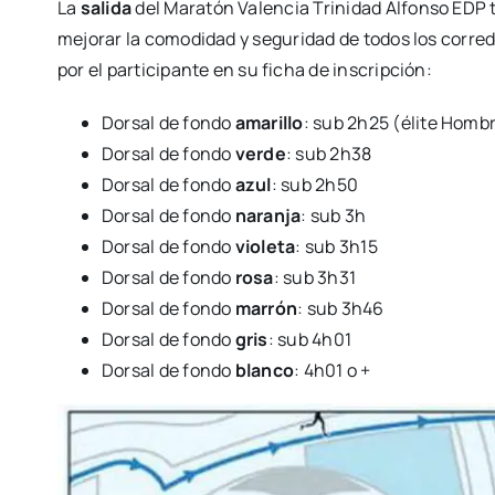
La
sali­da
del Mara­tón Valen­cia Tri­ni­dad Alfon­so EDP tie
mejo­rar la como­di­dad y segu­ri­dad de todos los corre­
por el par­ti­ci­pan­te en su ficha de ins­crip­ción:
Dor­sal de fon­do
ama­ri­llo
: sub 2h25 (éli­te Hom­b
Dor­sal de fon­do
ver­de
: sub 2h38
Dor­sal de fon­do
azul
: sub 2h50
Dor­sal de fon­do
naran­ja
: sub 3h
Dor­sal de fon­do
vio­le­ta
: sub 3h15
Dor­sal de fon­do
rosa
: sub 3h31
Dor­sal de fon­do
marrón
: sub 3h46
Dor­sal de fon­do
gris
: sub 4h01
Dor­sal de fon­do
blan­co
: 4h01 o +