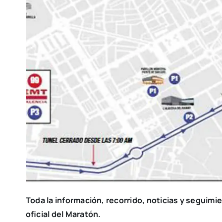
Toda la infor­ma­ción, reco­rri­do, noti­cias y segui­mi
ofi­cial del Mara­tón.