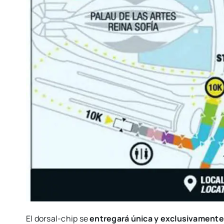
El dor­­sal-chip se
entre­ga­rá úni­ca y exclu­si­va­m