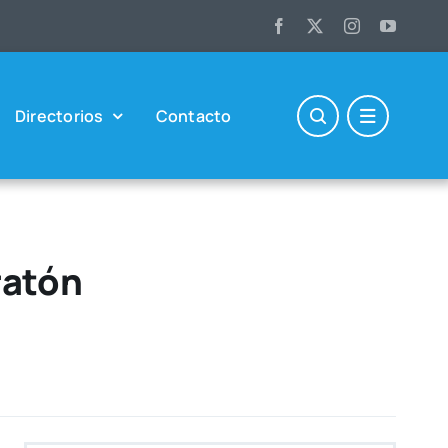
Direc­to­rios
Con­tac­to
ratón