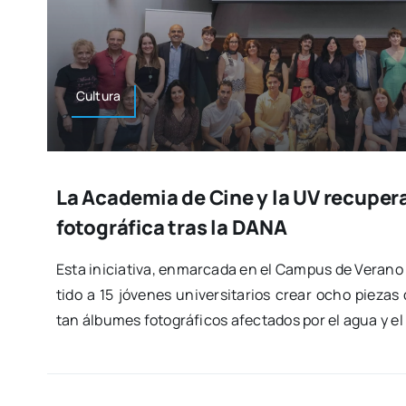
Cul­tu­ra
La Academia de Cine y la UV recuper
fotográfica tras la DANA
Esta ini­cia­ti­va, enmar­ca­da en el Cam­pus de Verano
ti­do a 15 jóve­nes uni­ver­si­ta­rios crear ocho pie­za
tan álbu­mes foto­grá­fi­cos afec­ta­dos por el agua y el