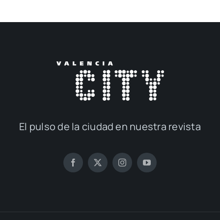
El pul­so de la ciu­dad en nues­tra revis­ta