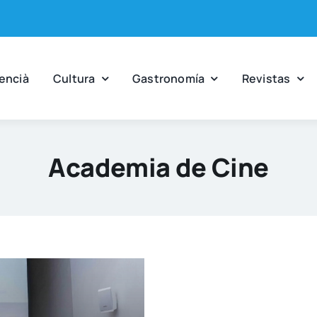
en­cià
Cul­tu­ra
Gas­tro­no­mía
Revis­tas
Academia de Cine