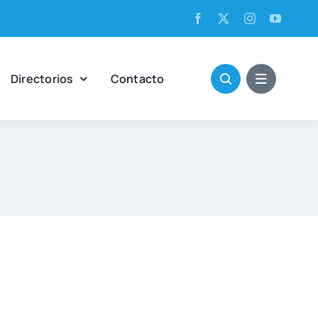
Direc­to­rios
Con­tac­to