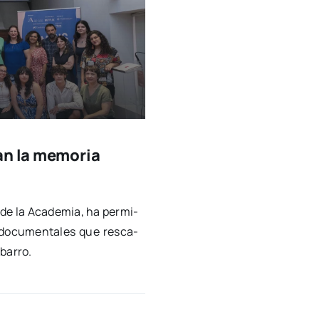
an la memoria
 de la Aca­de­mia, ha per­mi­
s docu­men­ta­les que res­ca­
 barro.