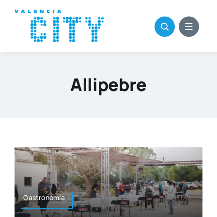
Saltar
al
contenido
Allipebre
Gas­tro­no­mía