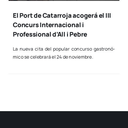
El Port de Catarroja acogerá el III
Concurs Internacional i
Professional d’All i Pebre
La nue­va cita del popu­lar con­cur­so gas­tro­nó­
mi­co se cele­bra­rá el 24 de noviem­bre.