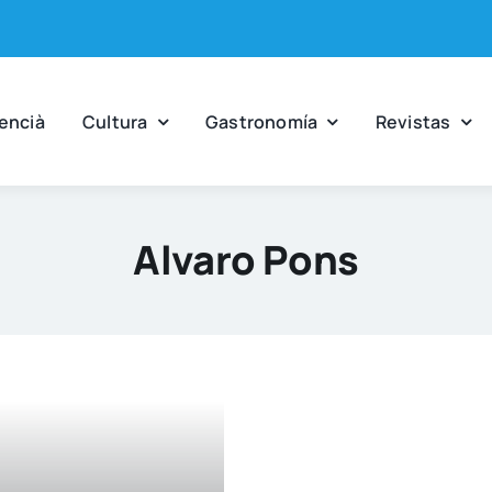
en­cià
Cul­tu­ra
Gas­tro­no­mía
Revis­tas
Alvaro Pons