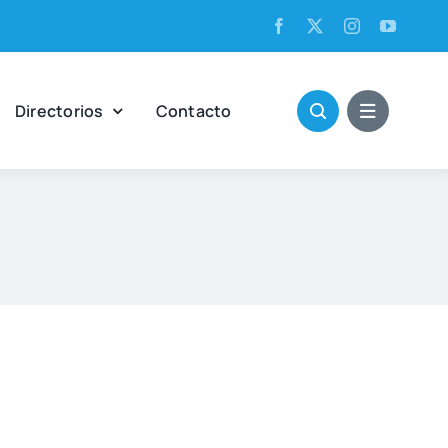
Direc­to­rios
Con­tac­to