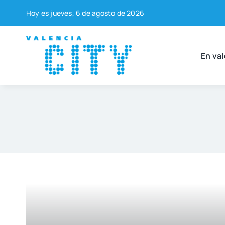
Saltar
Hoy es jue­ves, 6 de agos­to de 2026
al
contenido
En val