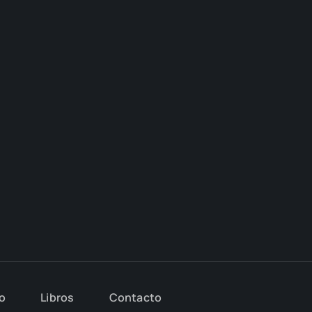
io
Libros
Con­tac­to