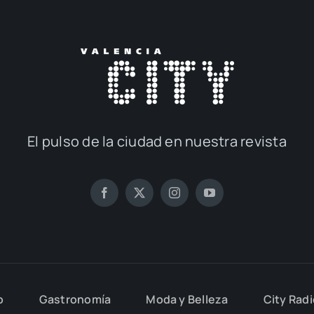
El pul­so de la ciu­dad en nues­tra revis­ta
o
Gas­tro­no­mía
Moda y Belle­za
City Rad