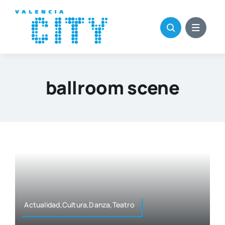
Saltar
al
contenido
ballroom scene
Actualidad,Cultura,Danza,Teatro