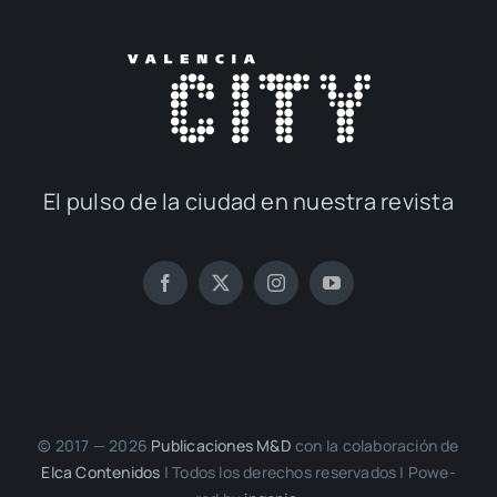
El pul­so de la ciu­dad en nues­tra revis­ta
© 2017 — 2026
Publi­ca­cio­nes M&D
con la cola­bo­ra­ción de
Elca Con­te­ni­dos
| Todos los dere­chos reser­va­dos | Powe­