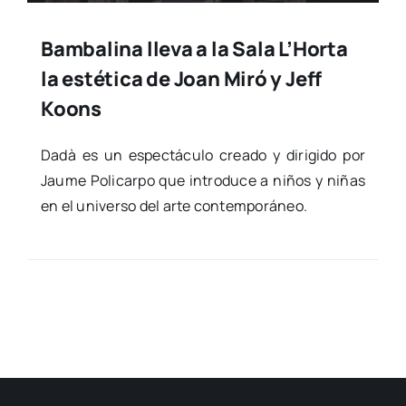
Bambalina lleva a la Sala L’Horta
la estética de Joan Miró y Jeff
Koons
Dadà es un espec­tácu­lo crea­do y diri­gi­do por
Jau­me Poli­car­po que intro­du­ce a niños y niñas
en el uni­ver­so del arte con­tem­po­rá­neo.