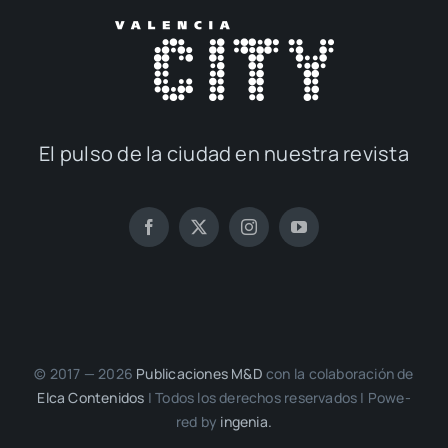
El pul­so de la ciu­dad en nues­tra revis­ta
© 2017 — 2026
Publi­ca­cio­nes M&D
con la cola­bo­ra­ción de
Elca Con­te­ni­dos
| Todos los dere­chos reser­va­dos | Powe­
red by
inge­nia.