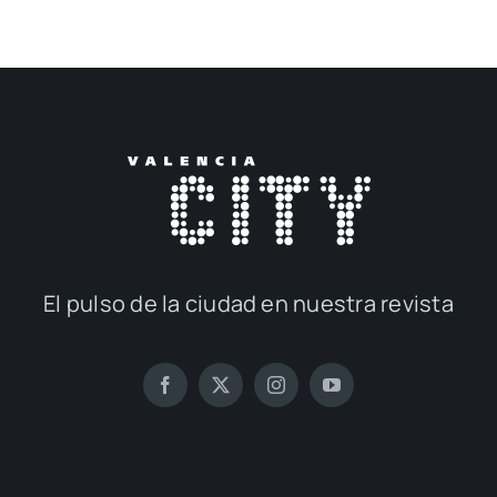
El pul­so de la ciu­dad en nues­tra revis­ta