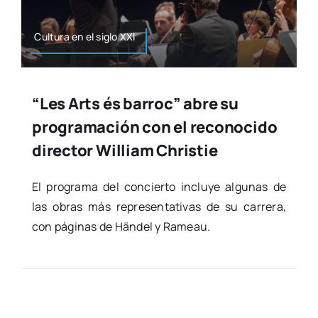
Cul­tu­ra en el siglo XXI
“Les Arts és barroc” abre su
programación con el reconocido
director William Christie
El pro­gra­ma del con­cier­to inclu­ye algu­nas de
las obras más repre­sen­ta­ti­vas de su carre­ra,
con pági­nas de Hän­del y Rameau.