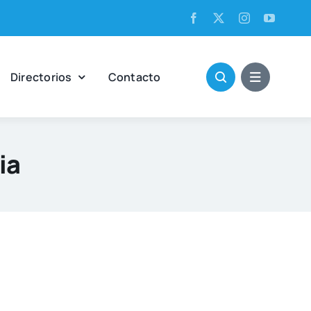
Direc­to­rios
Con­tac­to
ia