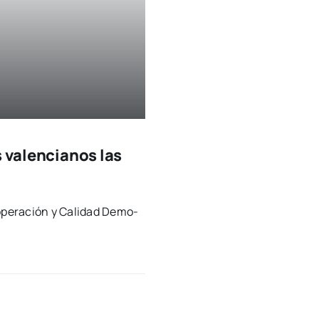
s valencianos las
Coope­ra­ción y Cali­dad Demo­