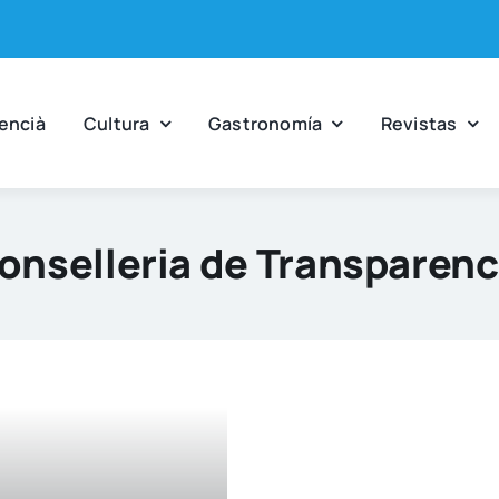
en­cià
Cul­tu­ra
Gas­tro­no­mía
Revis­tas
onselleria de Transparenc