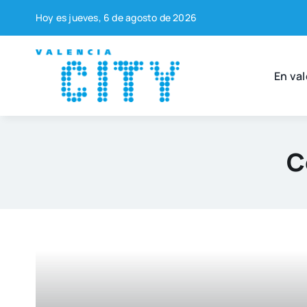
Saltar
Hoy es jue­ves, 6 de agos­to de 2026
al
contenido
En val
C