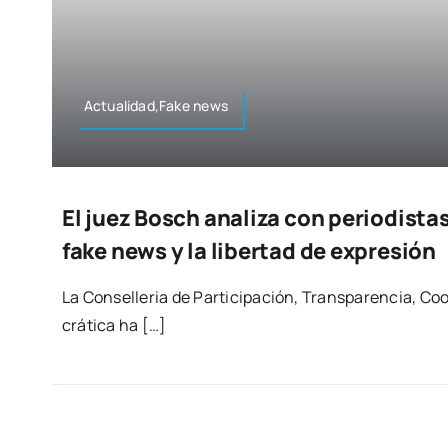
Actualidad,Fake news
El juez Bosch analiza con periodista
fake news y la libertad de expresión
La Con­se­lle­ria de Par­ti­ci­pa­ción, Trans­pa­ren­cia, 
crá­ti­ca ha […]