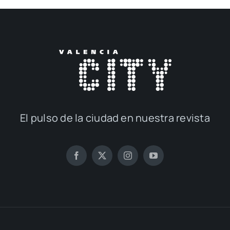
El pul­so de la ciu­dad en nues­tra revis­ta