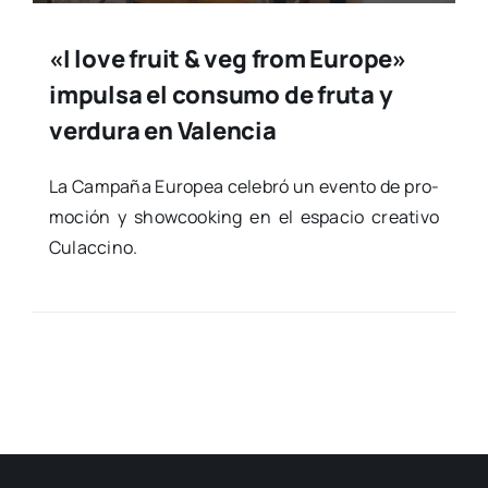
«I love fruit & veg from Europe»
impulsa el consumo de fruta y
verdura en Valencia
La Cam­pa­ña Euro­pea cele­bró un even­to de pro­
mo­ción y show­coo­king en el espa­cio crea­ti­vo
Culac­cino.