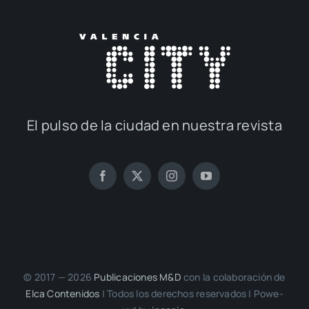
El pul­so de la ciu­dad en nues­tra revis­ta
© 2017 — 2026
Publi­ca­cio­nes M&D
con la cola­bo­ra­ción de
Elca Con­te­ni­dos
| Todos los dere­chos reser­va­dos | Powe­