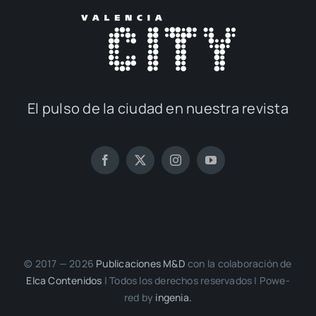
El pul­so de la ciu­dad en nues­tra revis­ta
© 2017 — 2026
Publi­ca­cio­nes M&D
con la cola­bo­ra­ción de
Elca Con­te­ni­dos
| Todos los dere­chos reser­va­dos | Powe­
red by
inge­nia.