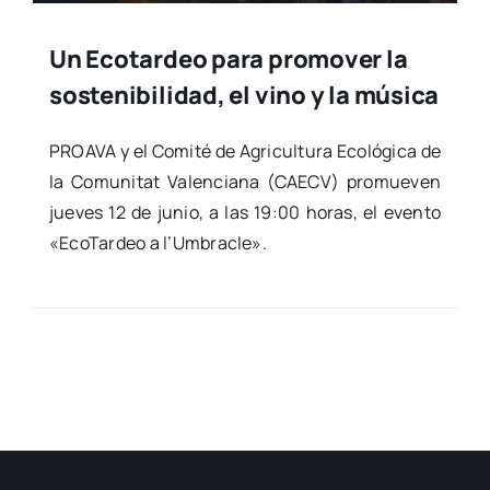
Un Ecotardeo para promover la
sostenibilidad, el vino y la música
PROAVA y el Comi­té de Agri­cul­tu­ra Eco­ló­gi­ca de
la Comu­ni­tat Valen­cia­na (CAECV) pro­mue­ven
jue­ves 12 de junio, a las 19:00 horas, el even­to
«Eco­Tar­deo a l’Umbracle».