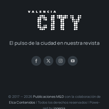
El pul­so de la ciu­dad en nues­tra revis­ta
© 2017 — 2026
Publi­ca­cio­nes M&D
con la cola­bo­ra­ción de
Elca Con­te­ni­dos
| Todos los dere­chos reser­va­dos | Powe­
red by
inge­nia.