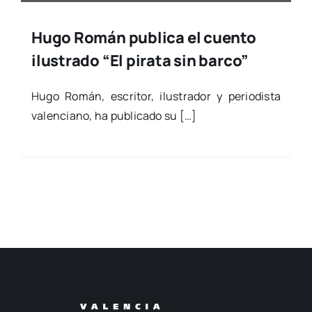
Hugo Román publica el cuento
ilustrado “El pirata sin barco”
Hugo Román, escri­tor, ilus­tra­dor y perio­dis­ta
valen­ciano, ha publi­ca­do su […]