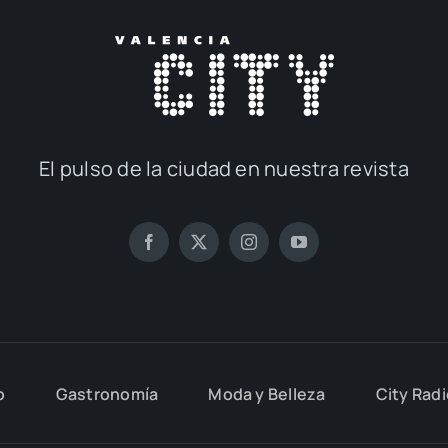
El pul­so de la ciu­dad en nues­tra revis­ta
o
Gas­tro­no­mía
Moda y Belle­za
City Rad