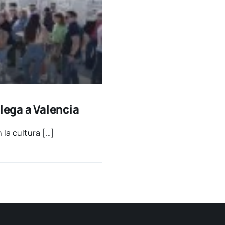
llega a Valencia
 la cul­tu­ra […]