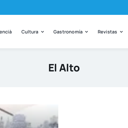
en­cià
Cul­tu­ra
Gas­tro­no­mía
Revis­tas
El Alto