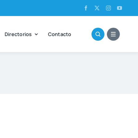
Direc­to­rios
Con­tac­to