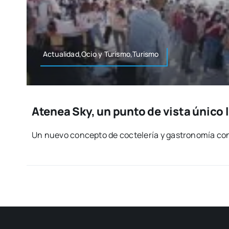
Actualidad,Ocio y Turismo,Turismo
Atenea Sky, un punto de vista único 
Un nue­vo con­cep­to de coc­te­le­ría y gas­tro­no­mía con