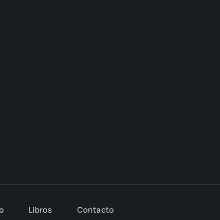
io
Libros
Con­tac­to