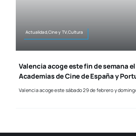
Actualidad,Cine y TV,Cultura
Valencia acoge este fin de semana el
Academias de Cine de España y Port
Valen­cia aco­ge este sába­do 29 de febre­ro y domin­g