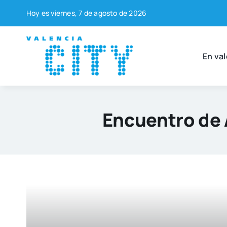
Saltar
Hoy es vier­nes, 7 de agos­to de 2026
al
contenido
En val
Encuentro de 