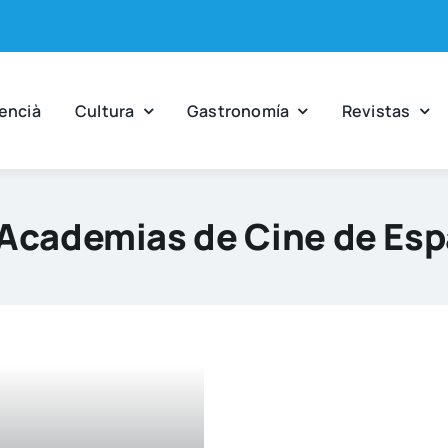
en­cià
Cul­tu­ra
Gas­tro­no­mía
Revis­tas
Academias de Cine de Esp