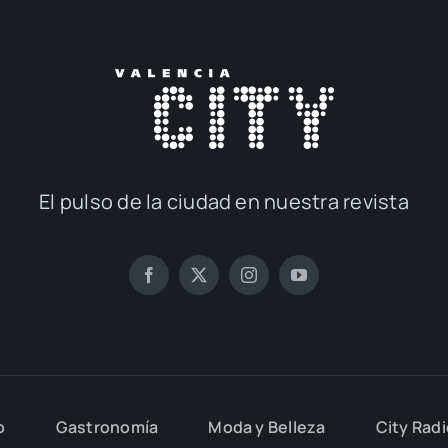
El pul­so de la ciu­dad en nues­tra revis­ta
o
Gas­tro­no­mía
Moda y Belle­za
City Rad