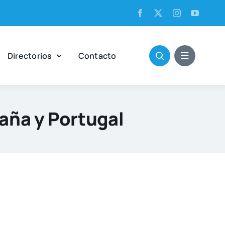
Direc­to­rios
Con­tac­to
aña y Portugal