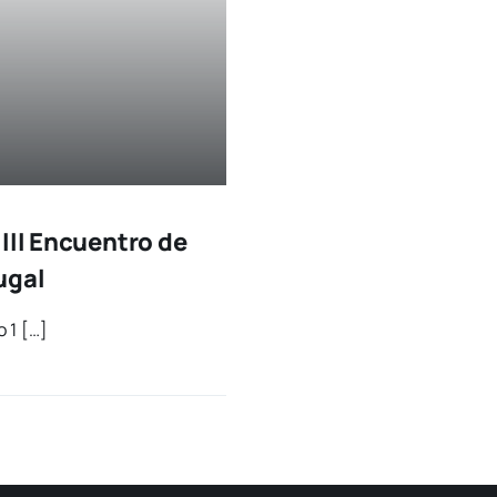
 III Encuentro de
ugal
o 1 […]