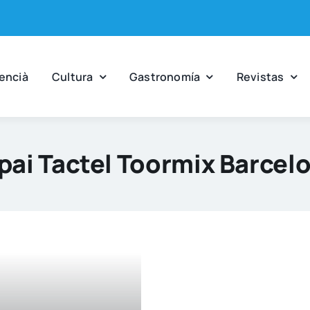
en­cià
Cul­tu­ra
Gas­tro­no­mía
Revis­tas
pai Tactel Toormix Barcel