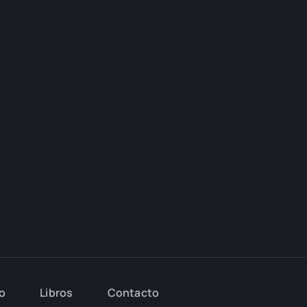
io
Libros
Con­tac­to