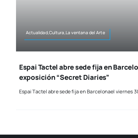
Actualidad,Cultura,La ven­ta­na del Arte
Espai Tactel abre sede fija en Barcel
exposición “Secret Diaries”
Espai Tac­tel abre sede fija en Bar­ce­lo­nael vier­nes 3