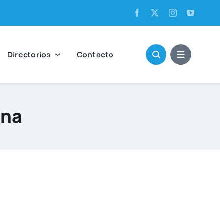
Direc­to­rios
Con­tac­to
ona