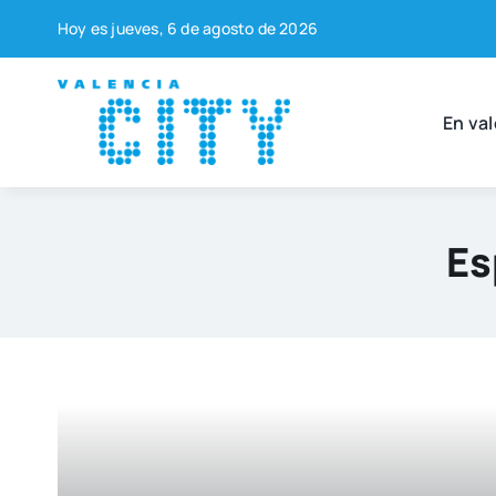
Saltar
Hoy es jue­ves, 6 de agos­to de 2026
al
contenido
En val
Es