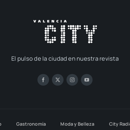
El pul­so de la ciu­dad en nues­tra revis­ta
o
Gas­tro­no­mía
Moda y Belle­za
City Rad