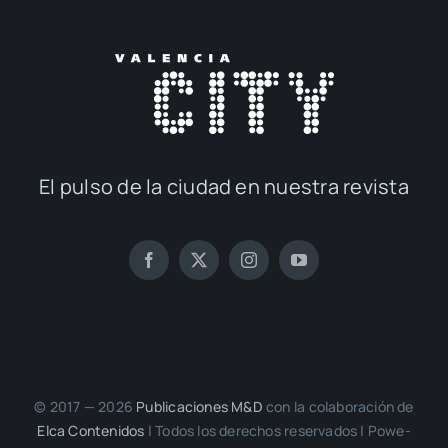
El pul­so de la ciu­dad en nues­tra revis­ta
© 2017 — 2026
Publi­ca­cio­nes M&D
con la cola­bo­ra­ción de
Elca Con­te­ni­dos
| Todos los dere­chos reser­va­dos | Powe­