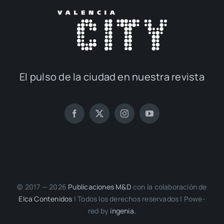
El pul­so de la ciu­dad en nues­tra revis­ta
© 2017 — 2026
Publi­ca­cio­nes M&D
con la cola­bo­ra­ción de
Elca Con­te­ni­dos
| Todos los dere­chos reser­va­dos | Powe­
red by
inge­nia.