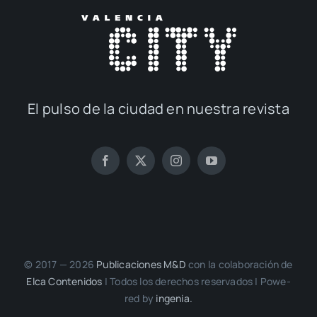
El pul­so de la ciu­dad en nues­tra revis­ta
© 2017 — 2026
Publi­ca­cio­nes M&D
con la cola­bo­ra­ción de
Elca Con­te­ni­dos
| Todos los dere­chos reser­va­dos | Powe­
red by
inge­nia.