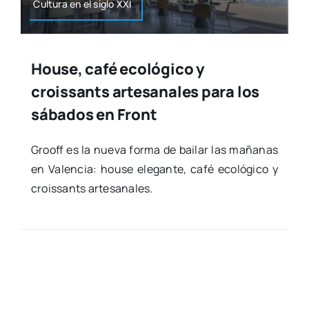
Cul­tu­ra en el siglo XXI
House, café ecológico y
croissants artesanales para los
sábados en Front
Grooff es la nue­va for­ma de bai­lar las maña­nas
en Valen­cia: hou­se ele­gan­te, café eco­ló­gi­co y
crois­sants arte­sa­na­les.