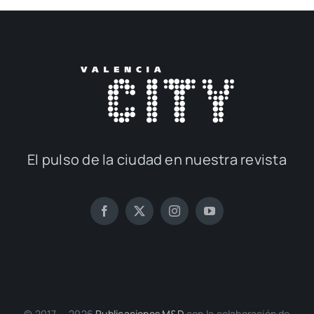
El pul­so de la ciu­dad en nues­tra revis­ta
© 2017 — 2026
Publi­ca­cio­nes M&D
con la cola­bo­ra­ción de