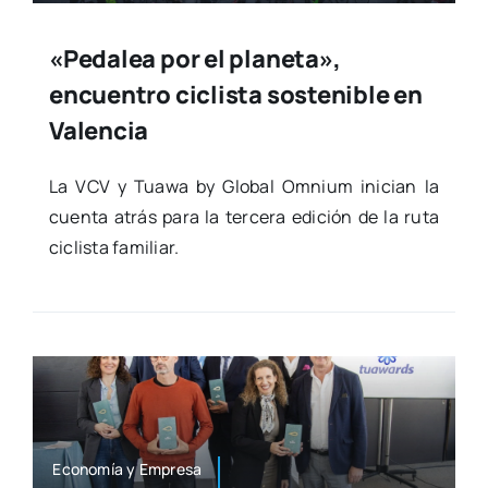
«Pedalea por el planeta»,
encuentro ciclista sostenible en
Valencia
La VCV y Tua­wa by Glo­bal Omni­um ini­cian la
cuen­ta atrás para la ter­ce­ra edi­ción de la ruta
ciclis­ta fami­liar.
Eco­no­mía y Empre­sa