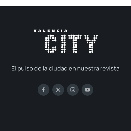
El pul­so de la ciu­dad en nues­tra revis­ta