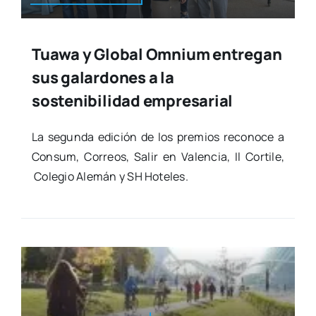
Tuawa y Global Omnium entregan
sus galardones a la
sostenibilidad empresarial
La segun­da edi­ción de los pre­mios reco­no­ce a
Con­sum, Correos, Salir en Valen­cia, Il Cor­ti­le,
Cole­gio Ale­mán y SH Hote­les.