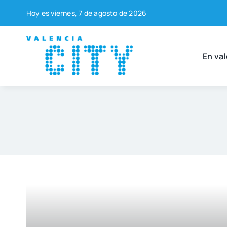
Saltar
Hoy es vier­nes, 7 de agos­to de 2026
al
contenido
En val