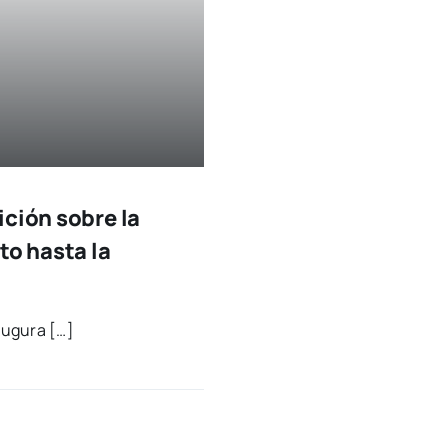
ición sobre la
to hasta la
au­gu­ra […]