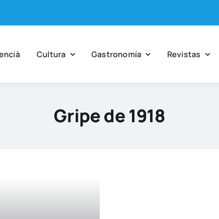
en­cià
Cul­tu­ra
Gas­tro­no­mía
Revis­tas
Gripe de 1918