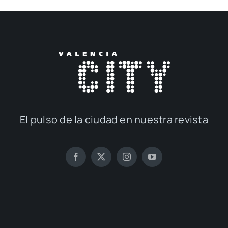
El pul­so de la ciu­dad en nues­tra revis­ta