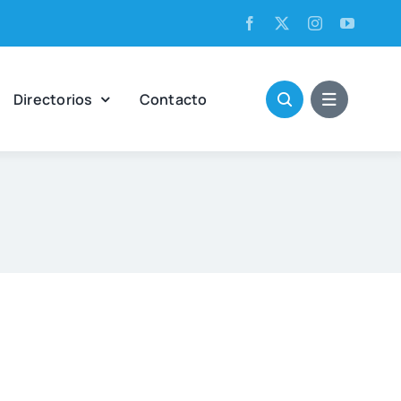
Direc­to­rios
Con­tac­to