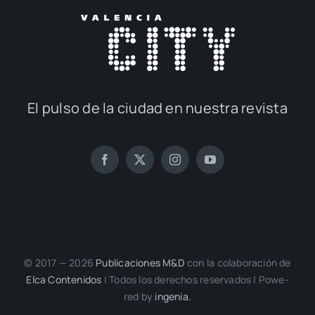
El pul­so de la ciu­dad en nues­tra revis­ta
© 2017 — 2026
Publi­ca­cio­nes M&D
con la cola­bo­ra­ción de
Elca Con­te­ni­dos
| Todos los dere­chos reser­va­dos | Powe­
red by
inge­nia.