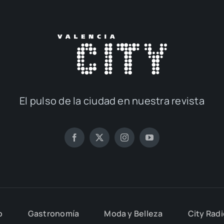
El pul­so de la ciu­dad en nues­tra revis­ta
o
Gas­tro­no­mía
Moda y Belle­za
City Rad