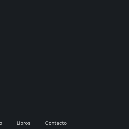
io
Libros
Con­tac­to