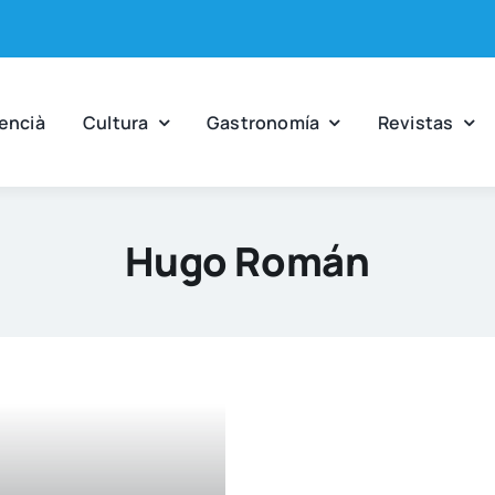
en­cià
Cul­tu­ra
Gas­tro­no­mía
Revis­tas
Hugo Román