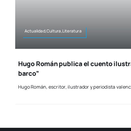
Actualidad,Cultura,Literatura
Hugo Román publica el cuento ilustra
barco”
Hugo Román, escri­tor, ilus­tra­dor y perio­dis­ta valen­