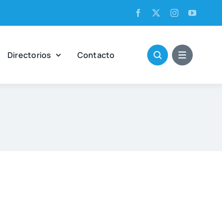
Direc­to­rios
Con­tac­to