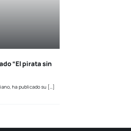
do “El pirata sin
ciano, ha publi­ca­do su […]