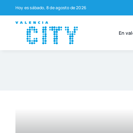
Saltar
Hoy es sába­do, 8 de agos­to de 2026
al
contenido
En val