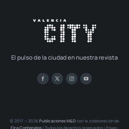
El pul­so de la ciu­dad en nues­tra revis­ta
© 2017 — 2026
Publi­ca­cio­nes M&D
con la cola­bo­ra­ción de
Elca Con­te­ni­dos
| Todos los dere­chos reser­va­dos | Powe­