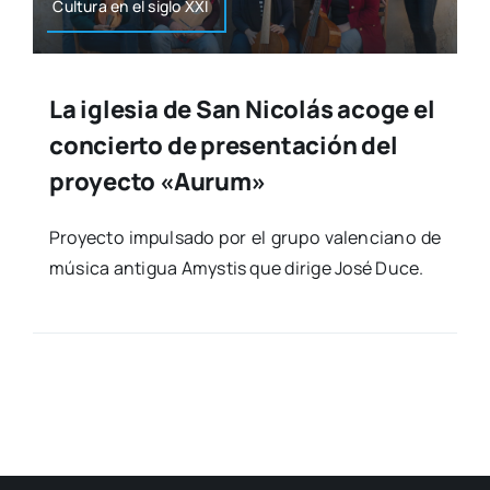
Cul­tu­ra en el siglo XXI
La iglesia de San Nicolás acoge el
concierto de presentación del
proyecto «Aurum»
Pro­yec­to impul­sa­do por el gru­po valen­ciano de
músi­ca anti­gua Amys­tis que diri­ge José Duce.