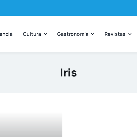
en­cià
Cul­tu­ra
Gas­tro­no­mía
Revis­tas
Iris