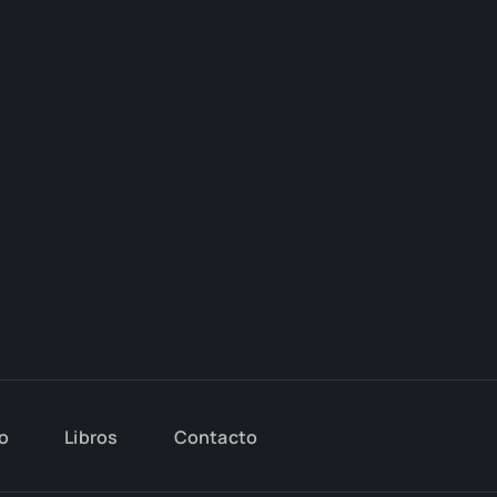
io
Libros
Con­tac­to