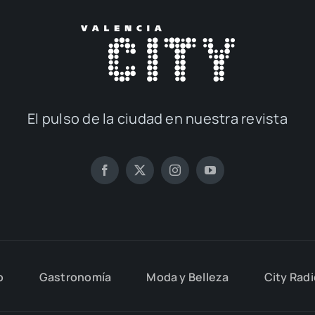
El pul­so de la ciu­dad en nues­tra revis­ta
o
Gas­tro­no­mía
Moda y Belle­za
City Rad