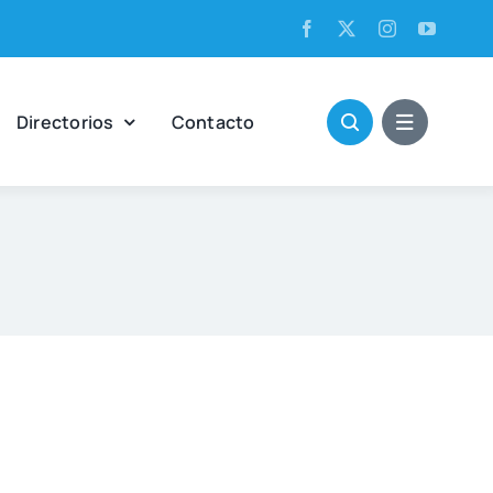
Direc­to­rios
Con­tac­to