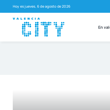
Saltar
Hoy es jue­ves, 6 de agos­to de 2026
al
contenido
En val