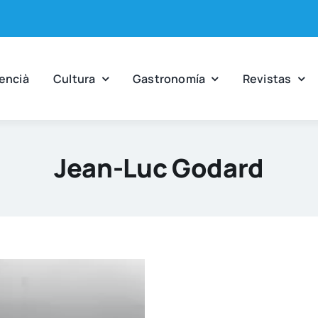
en­cià
Cul­tu­ra
Gas­tro­no­mía
Revis­tas
Jean-Luc Godard