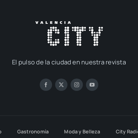
El pul­so de la ciu­dad en nues­tra revis­ta
o
Gas­tro­no­mía
Moda y Belle­za
City Rad