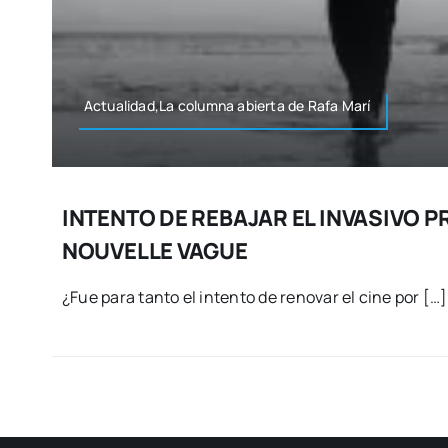
Actualidad,La colum­na abier­ta de Rafa Marí
INTENTO DE REBAJAR EL INVASIVO P
NOUVELLE VAGUE
¿Fue para tan­to el inten­to de reno­var el cine por […]