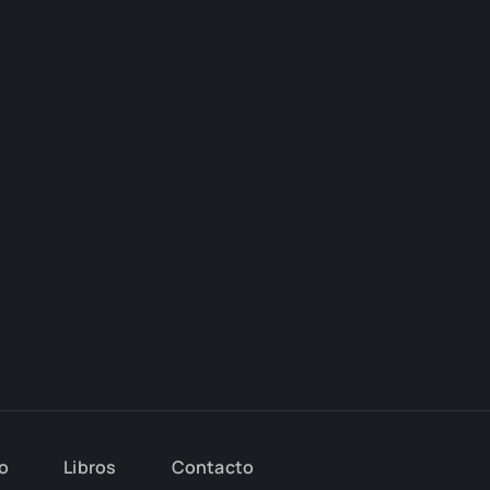
io
Libros
Con­tac­to