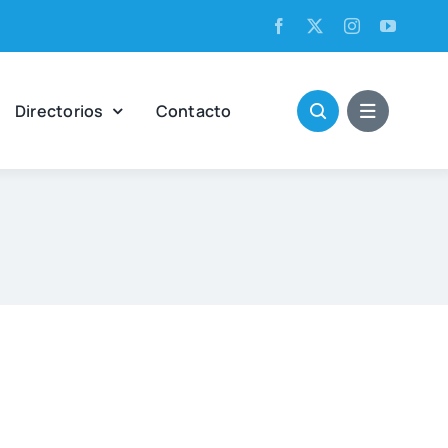
Direc­to­rios
Con­tac­to