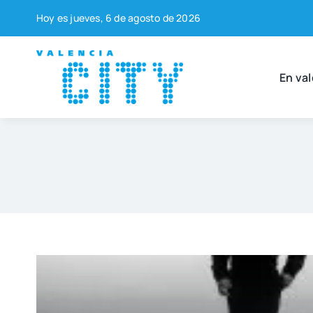
Saltar
Hoy es jue­ves, 6 de agos­to de 2026
al
contenido
En val