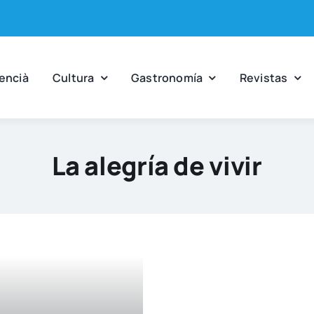
en­cià
Cul­tu­ra
Gas­tro­no­mía
Revis­tas
La alegría de vivir