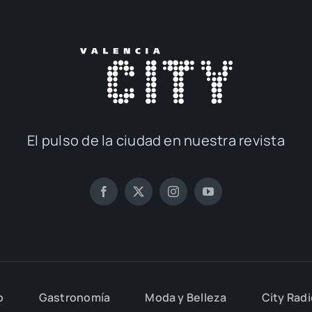
El pul­so de la ciu­dad en nues­tra revis­ta
o
Gas­tro­no­mía
Moda y Belle­za
City Rad