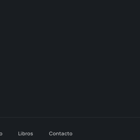
io
Libros
Con­tac­to