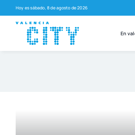
Saltar
Hoy es sába­do, 8 de agos­to de 2026
al
contenido
En val