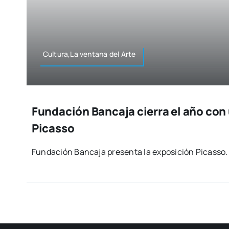
Cultura,La ven­ta­na del Arte
Fundación Bancaja cierra el año con
Picasso
Fun­da­ción Ban­ca­ja pre­sen­ta la expo­si­ción Picas­so. 