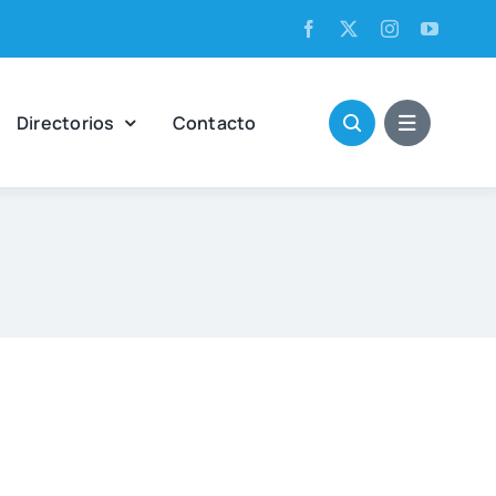
Direc­to­rios
Con­tac­to