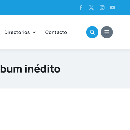
Direc­to­rios
Con­tac­to
álbum inédito