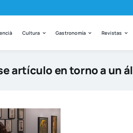
en­cià
Cul­tu­ra
Gas­tro­no­mía
Revis­tas
e artículo en torno a un 