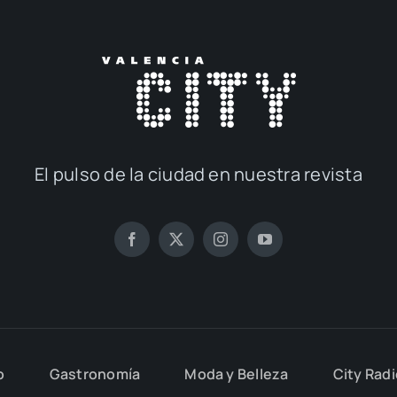
El pul­so de la ciu­dad en nues­tra revis­ta
o
Gas­tro­no­mía
Moda y Belle­za
City Rad