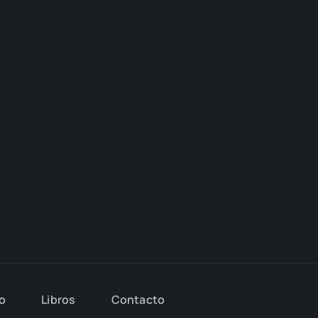
io
Libros
Con­tac­to