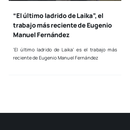
“El último ladrido de Laika”, el
trabajo más reciente de Eugenio
Manuel Fernández
‘El últi­mo ladri­do de Lai­ka’ es el tra­ba­jo más
recien­te de Euge­nio Manuel Fer­nán­dez