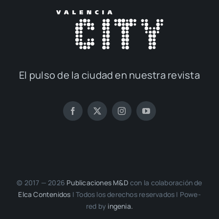
El pul­so de la ciu­dad en nues­tra revis­ta
© 2017 — 2026
Publi­ca­cio­nes M&D
con la cola­bo­ra­ción de
Elca Con­te­ni­dos
| Todos los dere­chos reser­va­dos | Powe­
red by
inge­nia.