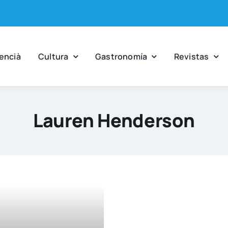
en­cià
Cul­tu­ra
Gas­tro­no­mía
Revis­tas
Lauren Henderson