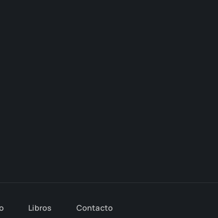
io
Libros
Con­tac­to