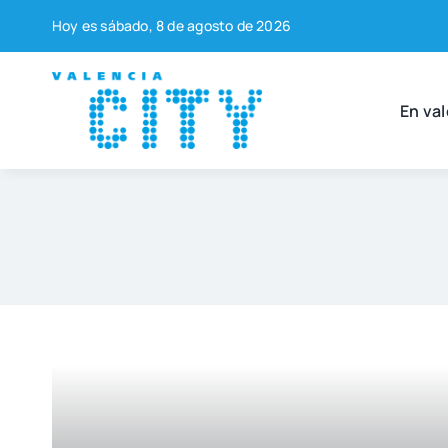
Saltar
Hoy es sába­do, 8 de agos­to de 2026
al
contenido
En val