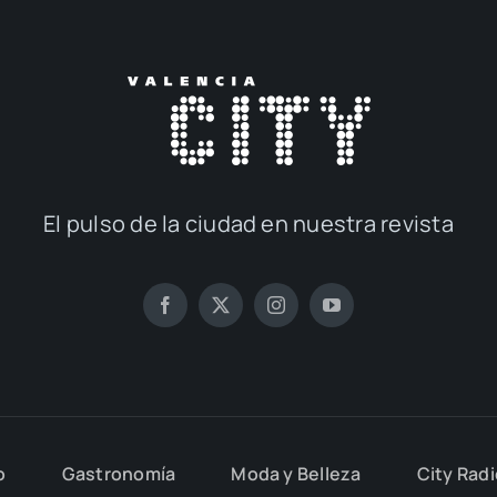
El pul­so de la ciu­dad en nues­tra revis­ta
o
Gas­tro­no­mía
Moda y Belle­za
City Rad