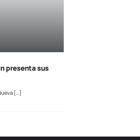
on presenta sus
Nue­va […]