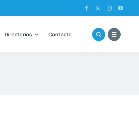
Direc­to­rios
Con­tac­to