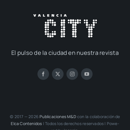
El pul­so de la ciu­dad en nues­tra revis­ta
© 2017 — 2026
Publi­ca­cio­nes M&D
con la cola­bo­ra­ción de
Elca Con­te­ni­dos
| Todos los dere­chos reser­va­dos | Powe­