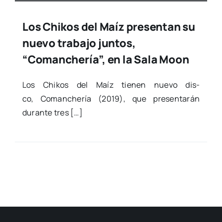
Los Chikos del Maíz presentan su
nuevo trabajo juntos,
“Comanchería”, en la Sala Moon
Los Chi­kos del Maíz tie­nen nue­vo dis­
co, Coman­che­ría (2019), que pre­sen­ta­rán
duran­te tres […]