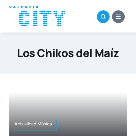
Saltar
al
contenido
Los Chikos del Maíz
Actualidad,Música