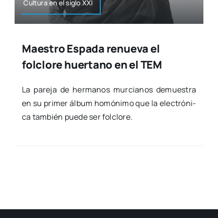
Cul­tu­ra en el siglo XXI
Maestro Espada renueva el
folclore huertano en el TEM
La pare­ja de her­ma­nos mur­cia­nos demues­tra
en su pri­mer álbum homó­ni­mo que la elec­tró­ni­
ca tam­bién pue­de ser fol­clo­re.