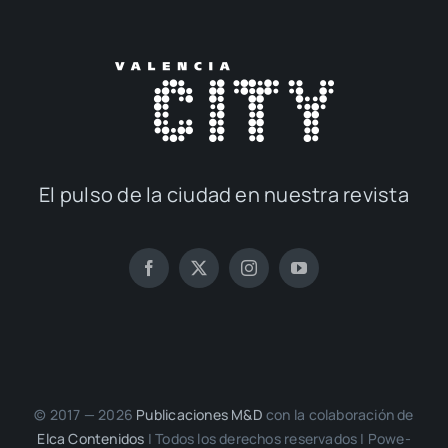
El pul­so de la ciu­dad en nues­tra revis­ta
© 2017 — 2026
Publi­ca­cio­nes M&D
con la cola­bo­ra­ción de
Elca Con­te­ni­dos
| Todos los dere­chos reser­va­dos | Powe­