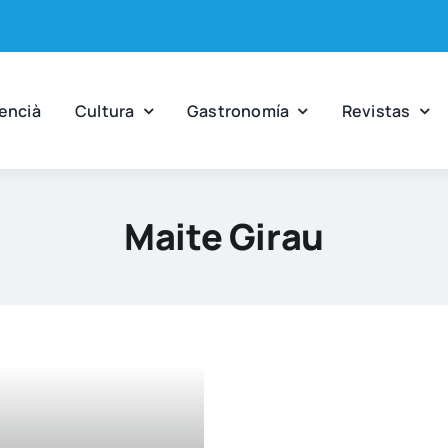
en­cià
Cul­tu­ra
Gas­tro­no­mía
Revis­tas
Maite Girau