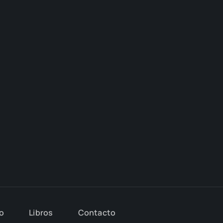
io
Libros
Con­tac­to