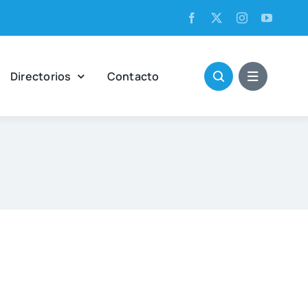
Direc­to­rios
Con­tac­to