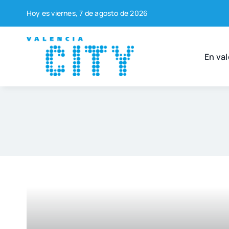
Saltar
Hoy es vier­nes, 7 de agos­to de 2026
al
contenido
En val