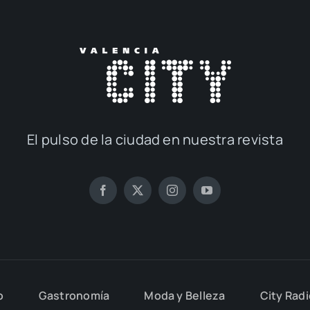
El pul­so de la ciu­dad en nues­tra revis­ta
o
Gas­tro­no­mía
Moda y Belle­za
City Rad