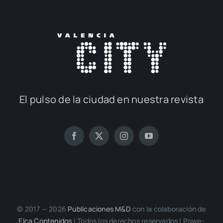
El pul­so de la ciu­dad en nues­tra revis­ta
© 2017 — 2026
Publi­ca­cio­nes M&D
con la cola­bo­ra­ción de
Elca Con­te­ni­dos
| Todos los dere­chos reser­va­dos | Powe­