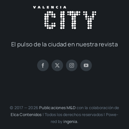
El pul­so de la ciu­dad en nues­tra revis­ta
© 2017 — 2026
Publi­ca­cio­nes M&D
con la cola­bo­ra­ción de
Elca Con­te­ni­dos
| Todos los dere­chos reser­va­dos | Powe­
red by
inge­nia.