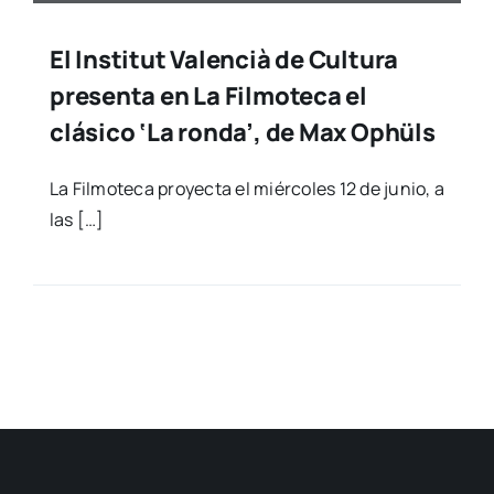
El Institut Valencià de Cultura
presenta en La Filmoteca el
clásico ‘La ronda’, de Max Ophüls
La Fil­mo­te­ca pro­yec­ta el miér­co­les 12 de junio, a
las […]