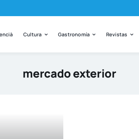
en­cià
Cul­tu­ra
Gas­tro­no­mía
Revis­tas
mercado exterior