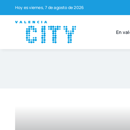
Saltar
Hoy es vier­nes, 7 de agos­to de 2026
al
contenido
En val