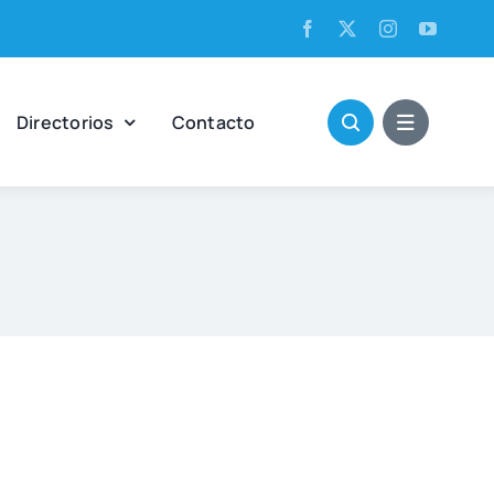
Direc­to­rios
Con­tac­to