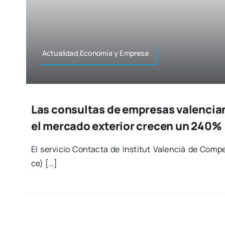
Actualidad,Economía y Empre­sa
Las consultas de empresas valencia
el mercado exterior crecen un 240%
El ser­vi­cio Con­tac­ta de Ins­ti­tut Valen­cià de Com­pe­t
ce) […]