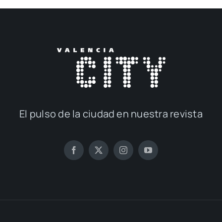
El pul­so de la ciu­dad en nues­tra revis­ta