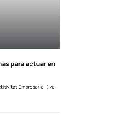
nas para actuar en
i­ti­vi­tat Empre­sa­rial (Iva­