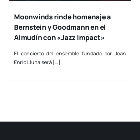
Moonwinds rinde homenaje a
Bernstein y Goodmann en el
Almudín con «Jazz Impact»
El con­cier­to del ensem­ble fun­da­do por Joan
Enric Llu­na será […]