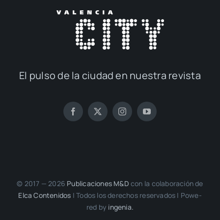
El pul­so de la ciu­dad en nues­tra revis­ta
© 2017 — 2026
Publi­ca­cio­nes M&D
con la cola­bo­ra­ción de
Elca Con­te­ni­dos
| Todos los dere­chos reser­va­dos | Powe­
red by
inge­nia.