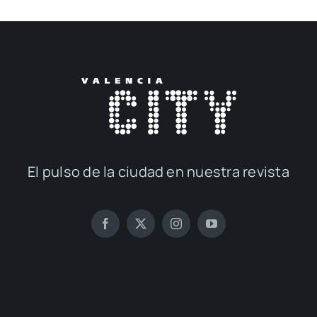
El pul­so de la ciu­dad en nues­tra revis­ta