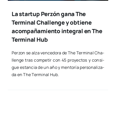
La startup Perzón gana The
Terminal Challenge y obtiene
acompañamiento integral en The
Terminal Hub
Per­zon se alza ven­ce­do­ra de The Ter­mi­nal Cha­
llen­ge tras com­pe­tir con 45 pro­yec­tos y con­si­
gue estan­cia de un año y men­to­ría per­so­na­li­za­
da en The Ter­mi­nal Hub.