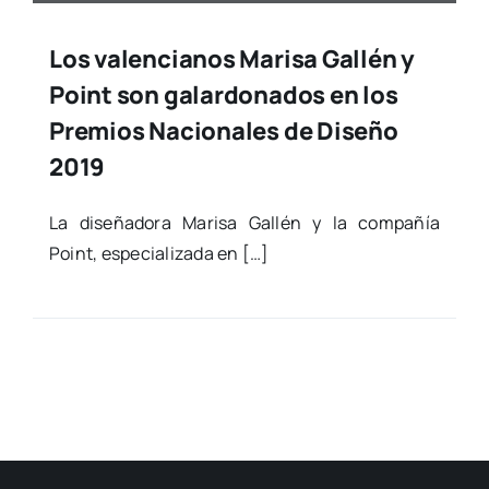
Los valencianos Marisa Gallén y
Point son galardonados en los
Premios Nacionales de Diseño
2019
La dise­ña­do­ra Mari­sa Gallén y la com­pa­ñía
Point, espe­cia­li­za­da en […]