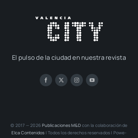
El pul­so de la ciu­dad en nues­tra revis­ta
© 2017 — 2026
Publi­ca­cio­nes M&D
con la cola­bo­ra­ción de
Elca Con­te­ni­dos
| Todos los dere­chos reser­va­dos | Powe­