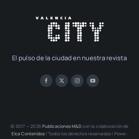
El pul­so de la ciu­dad en nues­tra revis­ta
© 2017 — 2026
Publi­ca­cio­nes M&D
con la cola­bo­ra­ción de
Elca Con­te­ni­dos
| Todos los dere­chos reser­va­dos | Powe­