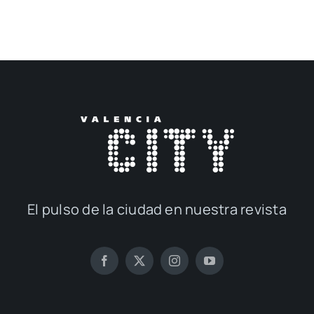
El pul­so de la ciu­dad en nues­tra revis­ta