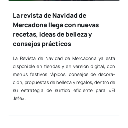
La revista de Navidad de
Mercadona llega con nuevas
recetas, ideas de belleza y
consejos prácticos
La Revis­ta de Navi­dad de Mer­ca­do­na ya está
dis­po­ni­ble en tien­das y en ver­sión digi­tal, con
menús fes­ti­vos rápi­dos, con­se­jos de deco­ra­
ción, pro­pues­tas de belle­za y rega­los, den­tro de
su estra­te­gia de sur­ti­do efi­cien­te para «El
Jefe».