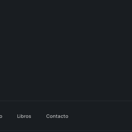
io
Libros
Con­tac­to