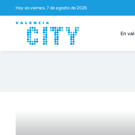
Saltar
Hoy es vier­nes, 7 de agos­to de 2026
al
contenido
En val