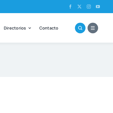
Direc­to­rios
Con­tac­to