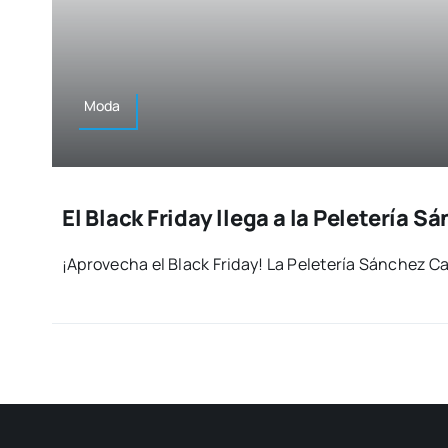
Moda
El Black Friday llega a la Peletería 
¡Apro­ve­cha el Black Fri­day! La Pele­te­ría Sán­chez 