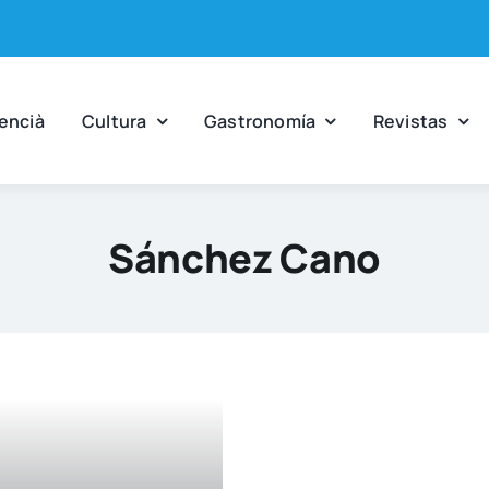
en­cià
Cul­tu­ra
Gas­tro­no­mía
Revis­tas
Sánchez Cano